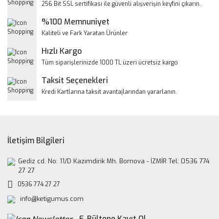
256 Bit SSL sertifikası ile güvenli alışverişin keyfini çıkarın.
Ürün açıklamasında eksik bilgiler bulunuyor.
%100 Memnuniyet
Ürün bilgilerinde hatalar bulunuyor.
Kaliteli ve Fark Yaratan Ürünler
Ürün fiyatı diğer sitelerden daha pahalı.
Hızlı Kargo
Bu ürüne benzer farklı alternatifler olmalı.
Tüm siparişlerinizde 1000 TL üzeri ücretsiz kargo
Taksit Seçenekleri
Kredi Kartlarına taksit avantajlarından yararlanın.
Gönder
İletişim Bilgileri
Gediz cd. No: 11/D Kazımdirik Mh. Bornova - İZMİR Tel: 0536 774
27 27
0536 774 27 27
info@ketigumus.com
E-Bültene Kayıt Ol