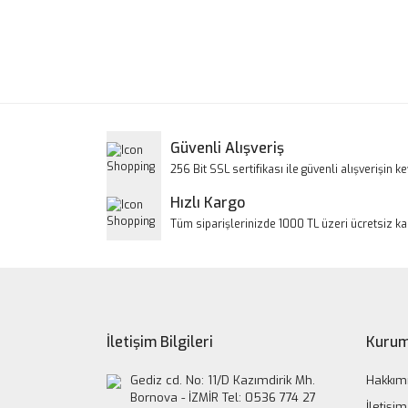
Bu ürünün fiyat bilgisi, resim, ürün açıklamalarınd
Görüş ve önerileriniz için teşekkür ederiz.
Ürün resmi kalitesiz, bozuk veya görüntülenem
Ürün açıklamasında eksik bilgiler bulunuyor.
Ürün bilgilerinde hatalar bulunuyor.
Güvenli Alışveriş
Ürün fiyatı diğer sitelerden daha pahalı.
256 Bit SSL sertifikası ile güvenli alışverişin key
Bu ürüne benzer farklı alternatifler olmalı.
Hızlı Kargo
Tüm siparişlerinizde 1000 TL üzeri ücretsiz k
İletişim Bilgileri
Kurum
Gediz cd. No: 11/D Kazımdirik Mh.
Hakkım
Bornova - İZMİR Tel: 0536 774 27
İletişim