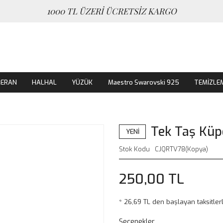
1000 TL ÜZERİ ÜCRETSİZ KARGO
MERAN
HALHAL
YÜZÜK
Maestro Swarovski 925
TEMİZLE
Tek Taş Küp
YENİ
Stok Kodu
CJQRTV78(Kopya)
250,00 TL
* 26,69 TL den başlayan taksitlerl
Seçenekler