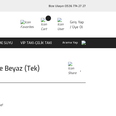
Bize Ulaşın 0536 774 27 27
Giriş Yap
/ Üye Ol
ME SUYU
VİP TAKI-ÇELİK TAKI
Arama Yap
e Beyaz (Tek)
e!