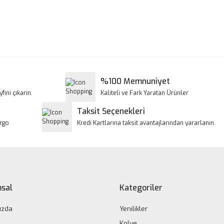
a ve diğer konularda yetersiz gördüğünüz noktaları öneri formunu kullanar
Bu ürüne ilk yorumu siz yapın!
iyor.
Yorum Yaz
%100 Memnuniyet
fini çıkarın.
Kaliteli ve Fark Yaratan Ürünler
Taksit Seçenekleri
argo
Kredi Kartlarına taksit avantajlarından yararlanın.
Gönder
sal
Kategoriler
ızda
Yenilikler
Kolye