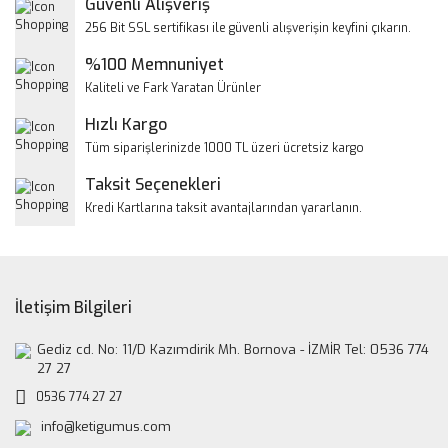
Güvenli Alışveriş
Ürün resmi kalitesiz, bozuk veya görüntülenemiyor.
256 Bit SSL sertifikası ile güvenli alışverişin keyfini çıkarın.
Ürün açıklamasında eksik bilgiler bulunuyor.
%100 Memnuniyet
Ürün bilgilerinde hatalar bulunuyor.
Kaliteli ve Fark Yaratan Ürünler
Ürün fiyatı diğer sitelerden daha pahalı.
Hızlı Kargo
Bu ürüne benzer farklı alternatifler olmalı.
Tüm siparişlerinizde 1000 TL üzeri ücretsiz kargo
Taksit Seçenekleri
Kredi Kartlarına taksit avantajlarından yararlanın.
Gönder
İletişim Bilgileri
Gediz cd. No: 11/D Kazımdirik Mh. Bornova - İZMİR Tel: 0536 774
27 27
0536 774 27 27
info@ketigumus.com