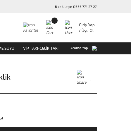
Bize Ulaşın 0536 774 27 27
Giriş Yap
/ Üye Ol
ME SUYU
VİP TAKI-ÇELİK TAKI
Arama Yap
klik
e!