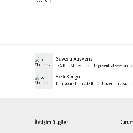
rose renk
Bu ürünün fiyat bilgisi, resim, ürün açıklamalarınd
Görüş ve önerileriniz için teşekkür ederiz.
Ürün resmi kalitesiz, bozuk veya görüntülenem
Ürün açıklamasında eksik bilgiler bulunuyor.
Ürün bilgilerinde hatalar bulunuyor.
Güvenli Alışveriş
Ürün fiyatı diğer sitelerden daha pahalı.
256 Bit SSL sertifikası ile güvenli alışverişin key
Bu ürüne benzer farklı alternatifler olmalı.
Hızlı Kargo
Tüm siparişlerinizde 1000 TL üzeri ücretsiz k
İletişim Bilgileri
Kurum