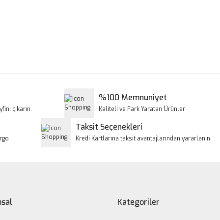
a ve diğer konularda yetersiz gördüğünüz noktaları öneri formunu kullanar
Bu ürüne ilk yorumu siz yapın!
iyor.
Yorum Yaz
%100 Memnuniyet
fini çıkarın.
Kaliteli ve Fark Yaratan Ürünler
Taksit Seçenekleri
argo
Kredi Kartlarına taksit avantajlarından yararlanın.
Gönder
sal
Kategoriler