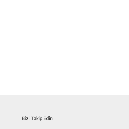
ak tarafımıza iletebilirsiniz.
Bizi Takip Edin