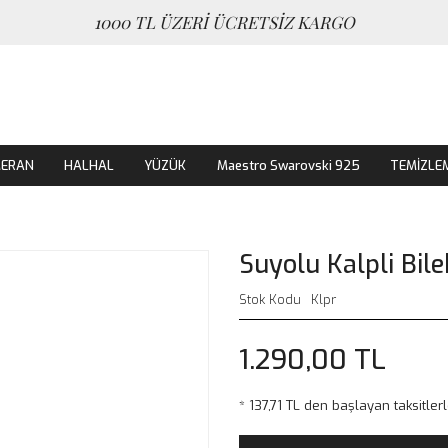
1000 TL ÜZERİ ÜCRETSİZ KARGO
MERAN
HALHAL
YÜZÜK
Maestro Swarovski 925
TEMİZLE
Suyolu Kalpli Bile
Stok Kodu
Klpr
1.290,00 TL
* 137,71 TL den başlayan taksitlerl