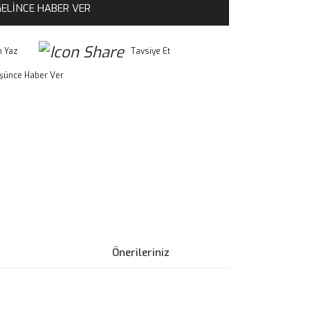
ELİNCE HABER VER
 Yaz
Tavsiye Et
üşünce Haber Ver
Önerileriniz