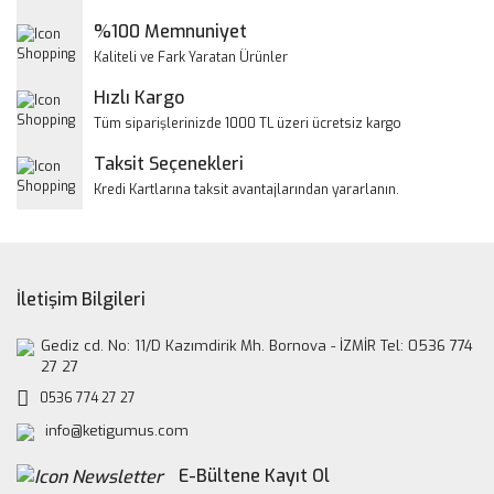
Ürün açıklamasında eksik bilgiler bulunuyor.
%100 Memnuniyet
Ürün bilgilerinde hatalar bulunuyor.
Kaliteli ve Fark Yaratan Ürünler
Ürün fiyatı diğer sitelerden daha pahalı.
Hızlı Kargo
Bu ürüne benzer farklı alternatifler olmalı.
Tüm siparişlerinizde 1000 TL üzeri ücretsiz kargo
Taksit Seçenekleri
Kredi Kartlarına taksit avantajlarından yararlanın.
Gönder
İletişim Bilgileri
Gediz cd. No: 11/D Kazımdirik Mh. Bornova - İZMİR Tel: 0536 774
27 27
0536 774 27 27
info@ketigumus.com
E-Bültene Kayıt Ol