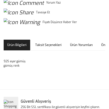
Yorum Yaz
Tavsiye Et
Fiyatı Düşünce Haber Ver
Ürün Bilgileri
Taksit Seçenekleri
Ürün Yorumları
Öneri
925 ayar gümüş
gümüş renk
Bu ürünün fiyat bilgisi, resim, ürün açıklamalarında ve diğer
konularda yetersiz gördüğünüz noktaları öneri formunu
Bu ürüne ilk yorumu siz yapın!
kullanarak tarafımıza iletebilirsiniz.
Görüş ve önerileriniz için teşekkür ederiz.
Yorum Yaz
Güvenli Alışveriş
Ürün resmi kalitesiz, bozuk veya görüntülenemiyor.
256 Bit SSL sertifikası ile güvenli alışverişin keyfini çıkarın.