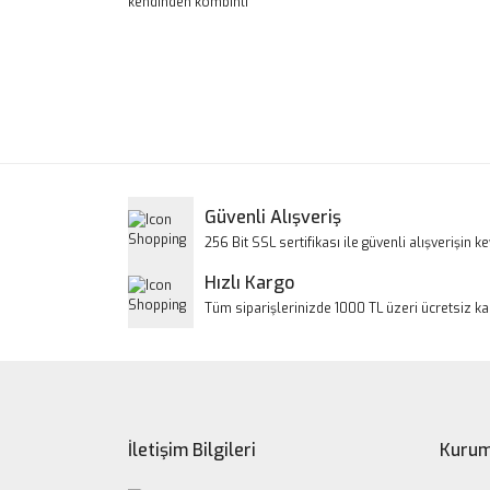
kendinden kombinli
Bu ürünün fiyat bilgisi, resim, ürün açıklamalarınd
Görüş ve önerileriniz için teşekkür ederiz.
Ürün resmi kalitesiz, bozuk veya görüntülenem
Ürün açıklamasında eksik bilgiler bulunuyor.
Ürün bilgilerinde hatalar bulunuyor.
Güvenli Alışveriş
Ürün fiyatı diğer sitelerden daha pahalı.
256 Bit SSL sertifikası ile güvenli alışverişin key
Bu ürüne benzer farklı alternatifler olmalı.
Hızlı Kargo
Tüm siparişlerinizde 1000 TL üzeri ücretsiz k
İletişim Bilgileri
Kurum