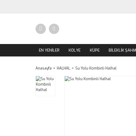
EN YENİLER
KOLYE
KÜPE
BİLEKLİK ŞAH
Anasayfa
HALHAL
Su Yolu Kombinli Halhal