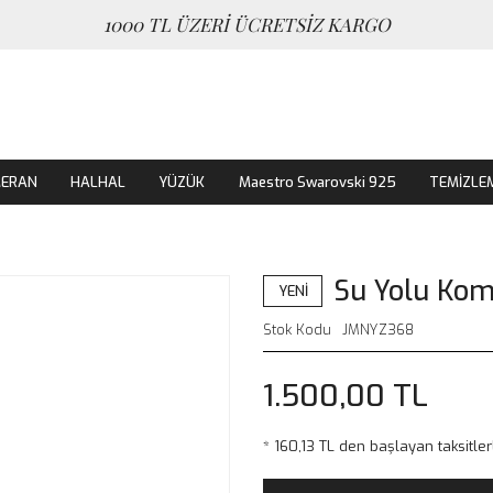
1000 TL ÜZERİ ÜCRETSİZ KARGO
MERAN
HALHAL
YÜZÜK
Maestro Swarovski 925
TEMİZLE
Su Yolu Kom
YENİ
Stok Kodu
JMNYZ368
1.500,00 TL
* 160,13 TL den başlayan taksitler