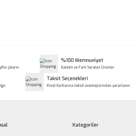
a ve diğer konularda yetersiz gördüğünüz noktaları öneri formunu kullanar
Bu ürüne ilk yorumu siz yapın!
iyor.
Yorum Yaz
%100 Memnuniyet
fini çıkarın.
Kaliteli ve Fark Yaratan Ürünler
Taksit Seçenekleri
argo
Kredi Kartlarına taksit avantajlarından yararlanın.
Gönder
sal
Kategoriler