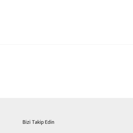
ak tarafımıza iletebilirsiniz.
Bizi Takip Edin