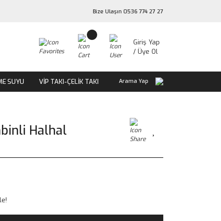
Bize Ulaşın 0536 774 27 27
Giriş Yap
/ Üye Ol
ME SUYU
VİP TAKI-ÇELİK TAKI
Arama Yap
binli Halhal
le!