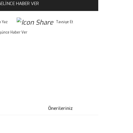
ELİNCE HABER VER
 Yaz
Tavsiye Et
üşünce Haber Ver
Önerileriniz