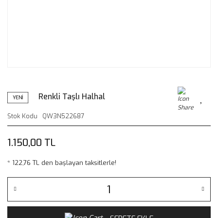
Renkli Taşlı Halhal
YENİ
Stok Kodu
QW3N522687
1.150,00 TL
* 122,76 TL den başlayan taksitlerle!