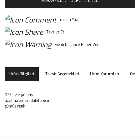
SEPETE EKLE
Yorum Yaz
Tavsiye Et
Fiyatı Düşünce Haber Ver
Ürün Bilgileri
Taksit Seçenekleri
Ürün Yorumları
Öneri
925 ayar gümüş
uzatma zinciri dahil 26cm
gümüş renk
Bu ürünün fiyat bilgisi, resim, ürün açıklamalarında ve diğer
konularda yetersiz gördüğünüz noktaları öneri formunu
Bu ürüne ilk yorumu siz yapın!
kullanarak tarafımıza iletebilirsiniz.
Görüş ve önerileriniz için teşekkür ederiz.