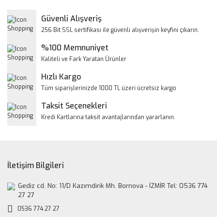
Yorum Yaz
Güvenli Alışveriş
Ürün resmi kalitesiz, bozuk veya görüntülenemiyor.
256 Bit SSL sertifikası ile güvenli alışverişin keyfini çıkarın.
Ürün açıklamasında eksik bilgiler bulunuyor.
%100 Memnuniyet
Ürün bilgilerinde hatalar bulunuyor.
Kaliteli ve Fark Yaratan Ürünler
Ürün fiyatı diğer sitelerden daha pahalı.
Hızlı Kargo
Bu ürüne benzer farklı alternatifler olmalı.
Tüm siparişlerinizde 1000 TL üzeri ücretsiz kargo
Taksit Seçenekleri
Kredi Kartlarına taksit avantajlarından yararlanın.
Gönder
İletişim Bilgileri
Gediz cd. No: 11/D Kazımdirik Mh. Bornova - İZMİR Tel: 0536 774
27 27
0536 774 27 27