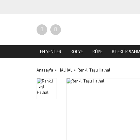
EN YENİLER
KOLYE
KÜPE
BİLEKLİK ŞAH
Anasayfa
HALHAL
Renkli Taşlı Halhal