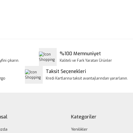
a ve diğer konularda yetersiz gördüğünüz noktaları öneri formunu kullanar
Bu ürüne ilk yorumu siz yapın!
iyor.
Yorum Yaz
%100 Memnuniyet
fini çıkarın.
Kaliteli ve Fark Yaratan Ürünler
Taksit Seçenekleri
argo
Kredi Kartlarına taksit avantajlarından yararlanın.
Gönder
sal
Kategoriler
ızda
Yenilikler