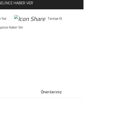
ELİNCE HABER VER
 Yaz
Tavsiye Et
üşünce Haber Ver
Önerileriniz