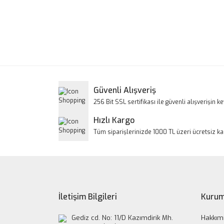
Bu ürünün fiyat bilgisi, resim, ürün açıklamalarınd
Görüş ve önerileriniz için teşekkür ederiz.
Ürün resmi kalitesiz, bozuk veya görüntülenem
Ürün açıklamasında eksik bilgiler bulunuyor.
Ürün bilgilerinde hatalar bulunuyor.
Güvenli Alışveriş
Ürün fiyatı diğer sitelerden daha pahalı.
256 Bit SSL sertifikası ile güvenli alışverişin key
Bu ürüne benzer farklı alternatifler olmalı.
Hızlı Kargo
Tüm siparişlerinizde 1000 TL üzeri ücretsiz k
İletişim Bilgileri
Kurum
Gediz cd. No: 11/D Kazımdirik Mh.
Hakkım