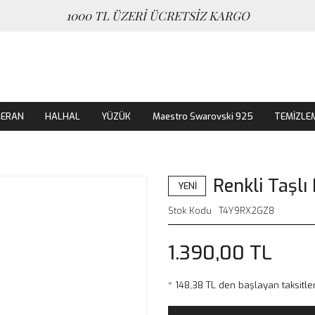
1000 TL ÜZERİ ÜCRETSİZ KARGO
MERAN
HALHAL
YÜZÜK
Maestro Swarovski 925
TEMİZLE
Renkli Taşlı
YENİ
Stok Kodu
T4Y9RX2GZ8
1.390,00 TL
* 148,38 TL den başlayan taksitler