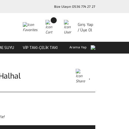
Bize Ulaşın 0536 774 27 27
Giriş Yap
/ Üye Ol
ME SUYU
VİP TAKI-ÇELİK TAKI
Arama Yap
 Halhal
le!