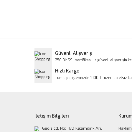
Bu ürünün fiyat bilgisi, resim, ürün açıklamalarınd
Görüş ve önerileriniz için teşekkür ederiz.
Ürün resmi kalitesiz, bozuk veya görüntülenem
Ürün açıklamasında eksik bilgiler bulunuyor.
Ürün bilgilerinde hatalar bulunuyor.
Güvenli Alışveriş
Ürün fiyatı diğer sitelerden daha pahalı.
256 Bit SSL sertifikası ile güvenli alışverişin key
Bu ürüne benzer farklı alternatifler olmalı.
Hızlı Kargo
Tüm siparişlerinizde 1000 TL üzeri ücretsiz k
İletişim Bilgileri
Kurum
Gediz cd. No: 11/D Kazımdirik Mh.
Hakkım