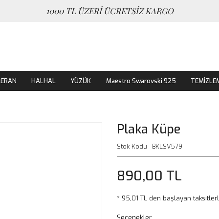
1000 TL ÜZERİ ÜCRETSİZ KARGO
MERAN
HALHAL
YÜZÜK
Maestro Swarovski 925
TEMİZLE
Plaka Küpe
Stok Kodu
BKLSV579
890,00 TL
* 95,01 TL den başlayan taksitlerl
Seçenekler