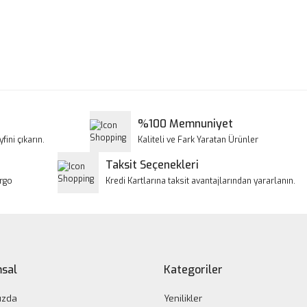
a ve diğer konularda yetersiz gördüğünüz noktaları öneri formunu kullanar
Bu ürüne ilk yorumu siz yapın!
iyor.
Yorum Yaz
%100 Memnuniyet
fini çıkarın.
Kaliteli ve Fark Yaratan Ürünler
Taksit Seçenekleri
argo
Kredi Kartlarına taksit avantajlarından yararlanın.
Gönder
sal
Kategoriler
ızda
Yenilikler