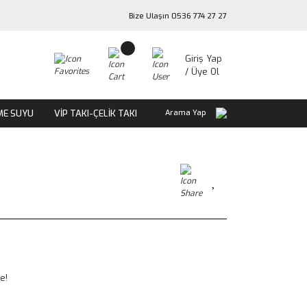
Bize Ulaşın 0536 774 27 27
Giriş Yap
/ Üye Ol
ME SUYU
VİP TAKI-ÇELİK TAKI
Arama Yap
e!