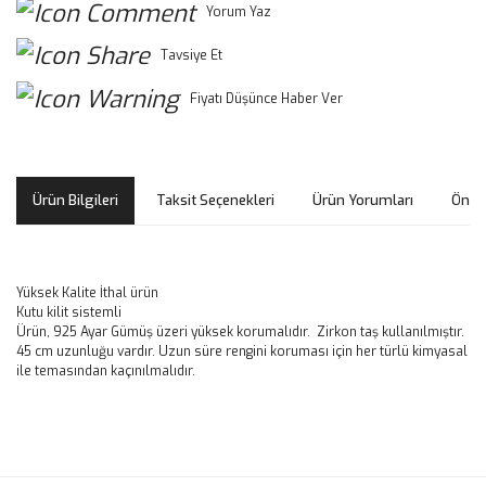
Yorum Yaz
Tavsiye Et
Fiyatı Düşünce Haber Ver
Ürün Bilgileri
Taksit Seçenekleri
Ürün Yorumları
Öneri
Yüksek Kalite İthal ürün
Kutu kilit sistemli
Ürün, 925 Ayar Gümüş üzeri yüksek korumalıdır. Zirkon taş kullanılmıştır.
45 cm uzunluğu vardır. Uzun süre rengini koruması için her türlü kimyasal
ile temasından kaçınılmalıdır.
Bu ürünün fiyat bilgisi, resim, ürün açıklamalarında ve diğer
konularda yetersiz gördüğünüz noktaları öneri formunu
Bu ürüne ilk yorumu siz yapın!
kullanarak tarafımıza iletebilirsiniz.