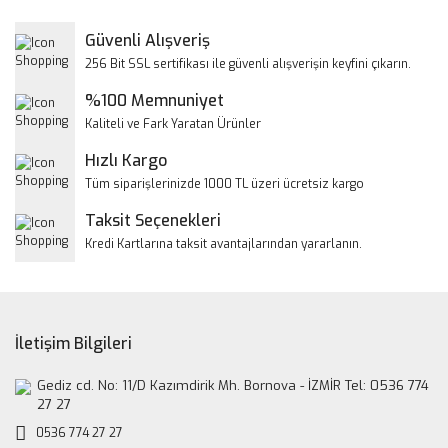
Görüş ve önerileriniz için teşekkür ederiz.
Yorum Yaz
Güvenli Alışveriş
Ürün resmi kalitesiz, bozuk veya görüntülenemiyor.
256 Bit SSL sertifikası ile güvenli alışverişin keyfini çıkarın.
Ürün açıklamasında eksik bilgiler bulunuyor.
%100 Memnuniyet
Ürün bilgilerinde hatalar bulunuyor.
Kaliteli ve Fark Yaratan Ürünler
Ürün fiyatı diğer sitelerden daha pahalı.
Hızlı Kargo
Bu ürüne benzer farklı alternatifler olmalı.
Tüm siparişlerinizde 1000 TL üzeri ücretsiz kargo
Taksit Seçenekleri
Kredi Kartlarına taksit avantajlarından yararlanın.
Gönder
İletişim Bilgileri
Gediz cd. No: 11/D Kazımdirik Mh. Bornova - İZMİR Tel: 0536 774
27 27
0536 774 27 27