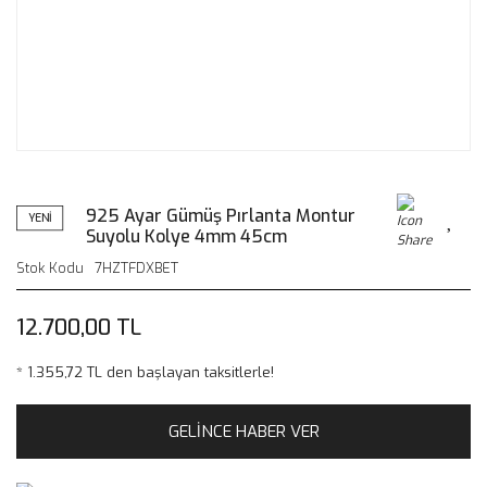
925 Ayar Gümüş Pırlanta Montur
YENİ
Suyolu Kolye 4mm 45cm
Stok Kodu
7HZTFDXBET
12.700,00 TL
* 1.355,72 TL den başlayan taksitlerle!
GELİNCE HABER VER