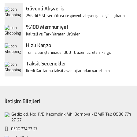
Yorum Yaz
Güvenli Alışveriş
Ürün resmi kalitesiz, bozuk veya görüntülenemiyor.
256 Bit SSL sertifikası ile güvenli alışverişin keyfini çıkarın.
Ürün açıklamasında eksik bilgiler bulunuyor.
%100 Memnuniyet
Ürün bilgilerinde hatalar bulunuyor.
Kaliteli ve Fark Yaratan Ürünler
Ürün fiyatı diğer sitelerden daha pahalı.
Hızlı Kargo
Bu ürüne benzer farklı alternatifler olmalı.
Tüm siparişlerinizde 1000 TL üzeri ücretsiz kargo
Taksit Seçenekleri
Kredi Kartlarına taksit avantajlarından yararlanın.
Gönder
İletişim Bilgileri
Gediz cd. No: 11/D Kazımdirik Mh. Bornova - İZMİR Tel: 0536 774
27 27
0536 774 27 27