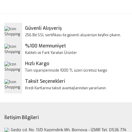
konularda yetersiz gördüğünüz noktaları öneri formunu
Bu ürüne ilk yorumu siz yapın!
kullanarak tarafımıza iletebilirsiniz.
Görüş ve önerileriniz için teşekkür ederiz.
Yorum Yaz
Güvenli Alışveriş
Ürün resmi kalitesiz, bozuk veya görüntülenemiyor.
256 Bit SSL sertifikası ile güvenli alışverişin keyfini çıkarın.
Ürün açıklamasında eksik bilgiler bulunuyor.
%100 Memnuniyet
Ürün bilgilerinde hatalar bulunuyor.
Kaliteli ve Fark Yaratan Ürünler
Ürün fiyatı diğer sitelerden daha pahalı.
Hızlı Kargo
Bu ürüne benzer farklı alternatifler olmalı.
Tüm siparişlerinizde 1000 TL üzeri ücretsiz kargo
Taksit Seçenekleri
Kredi Kartlarına taksit avantajlarından yararlanın.
Gönder
İletişim Bilgileri
Gediz cd. No: 11/D Kazımdirik Mh. Bornova - İZMİR Tel: 0536 774