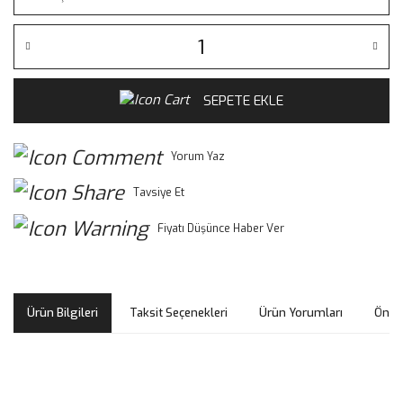
SEPETE EKLE
Yorum Yaz
Tavsiye Et
Fiyatı Düşünce Haber Ver
Ürün Bilgileri
Taksit Seçenekleri
Ürün Yorumları
Öneri
Bu ürünün fiyat bilgisi, resim, ürün açıklamalarında ve diğer