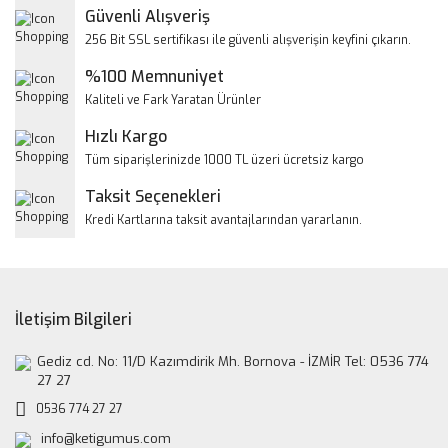
Yorum Yaz
Güvenli Alışveriş
Ürün resmi kalitesiz, bozuk veya görüntülenemiyor.
256 Bit SSL sertifikası ile güvenli alışverişin keyfini çıkarın.
Ürün açıklamasında eksik bilgiler bulunuyor.
%100 Memnuniyet
Ürün bilgilerinde hatalar bulunuyor.
Kaliteli ve Fark Yaratan Ürünler
Ürün fiyatı diğer sitelerden daha pahalı.
Hızlı Kargo
Bu ürüne benzer farklı alternatifler olmalı.
Tüm siparişlerinizde 1000 TL üzeri ücretsiz kargo
Taksit Seçenekleri
Kredi Kartlarına taksit avantajlarından yararlanın.
Gönder
İletişim Bilgileri
Gediz cd. No: 11/D Kazımdirik Mh. Bornova - İZMİR Tel: 0536 774
27 27
0536 774 27 27
info@ketigumus.com