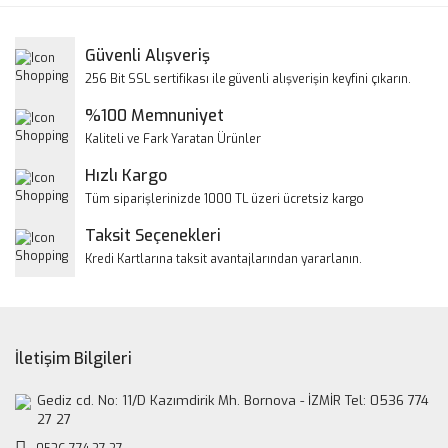
Görüş ve önerileriniz için teşekkür ederiz.
Yorum Yaz
Güvenli Alışveriş
Ürün resmi kalitesiz, bozuk veya görüntülenemiyor.
256 Bit SSL sertifikası ile güvenli alışverişin keyfini çıkarın.
Ürün açıklamasında eksik bilgiler bulunuyor.
%100 Memnuniyet
Ürün bilgilerinde hatalar bulunuyor.
Kaliteli ve Fark Yaratan Ürünler
Ürün fiyatı diğer sitelerden daha pahalı.
Hızlı Kargo
Bu ürüne benzer farklı alternatifler olmalı.
Tüm siparişlerinizde 1000 TL üzeri ücretsiz kargo
Taksit Seçenekleri
Kredi Kartlarına taksit avantajlarından yararlanın.
Gönder
İletişim Bilgileri
Gediz cd. No: 11/D Kazımdirik Mh. Bornova - İZMİR Tel: 0536 774
27 27