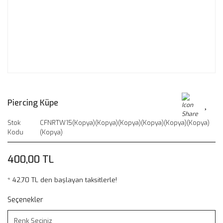
Piercing Küpe
Stok
CFNRTW15(Kopya)(Kopya)(Kopya)(Kopya)(Kopya)(Kopya)
Kodu
(Kopya)
400,00 TL
* 42,70 TL den başlayan taksitlerle!
Seçenekler