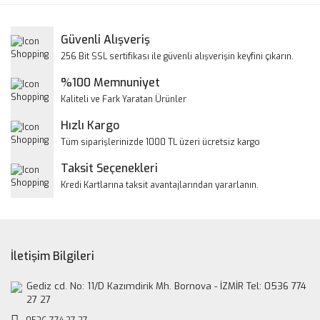
Görüş ve önerileriniz için teşekkür ederiz.
Yorum Yaz
Güvenli Alışveriş
Ürün resmi kalitesiz, bozuk veya görüntülenemiyor.
256 Bit SSL sertifikası ile güvenli alışverişin keyfini çıkarın.
Ürün açıklamasında eksik bilgiler bulunuyor.
%100 Memnuniyet
Ürün bilgilerinde hatalar bulunuyor.
Kaliteli ve Fark Yaratan Ürünler
Ürün fiyatı diğer sitelerden daha pahalı.
Hızlı Kargo
Bu ürüne benzer farklı alternatifler olmalı.
Tüm siparişlerinizde 1000 TL üzeri ücretsiz kargo
Taksit Seçenekleri
Kredi Kartlarına taksit avantajlarından yararlanın.
Gönder
İletişim Bilgileri
Gediz cd. No: 11/D Kazımdirik Mh. Bornova - İZMİR Tel: 0536 774
27 27