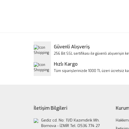
Bu ürünün fiyat bilgisi, resim, ürün açıklamalarınd
Görüş ve önerileriniz için teşekkür ederiz.
Ürün resmi kalitesiz, bozuk veya görüntülenem
Ürün açıklamasında eksik bilgiler bulunuyor.
Ürün bilgilerinde hatalar bulunuyor.
Güvenli Alışveriş
Ürün fiyatı diğer sitelerden daha pahalı.
256 Bit SSL sertifikası ile güvenli alışverişin key
Bu ürüne benzer farklı alternatifler olmalı.
Hızlı Kargo
Tüm siparişlerinizde 1000 TL üzeri ücretsiz k
İletişim Bilgileri
Kurum
Gediz cd. No: 11/D Kazımdirik Mh.
Hakkım
Bornova - İZMİR Tel: 0536 774 27
İletişim