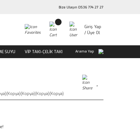
Bize Ulaşın 0536 774 27 27
Giriş Yap
/ Üye Ol
ME SUYU
VİP TAKI-ÇELİK TAKI
Arama Yap
a)(Kopya)(Kopya)(Kopya)(Kopya)
e!