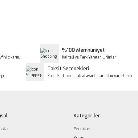
a ve diğer konularda yetersiz gördüğünüz noktaları öneri formunu kullanar
Bu ürüne ilk yorumu siz yapın!
iyor.
Yorum Yaz
%100 Memnuniyet
fini çıkarın.
Kaliteli ve Fark Yaratan Ürünler
Taksit Seçenekleri
argo
Kredi Kartlarına taksit avantajlarından yararlanın.
Gönder
sal
Kategoriler
ızda
Yenilikler
Kolye