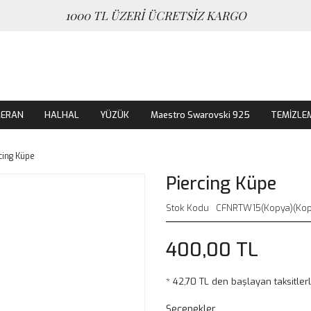
1000 TL ÜZERİ ÜCRETSİZ KARGO
MERAN
HALHAL
YÜZÜK
Maestro Swarovski 925
TEMİZLE
cing Küpe
Piercing Küpe
Stok Kodu
CFNRTW15(Kopya)(Kopy
400,00 TL
* 42,70 TL den başlayan taksitlerl
Seçenekler