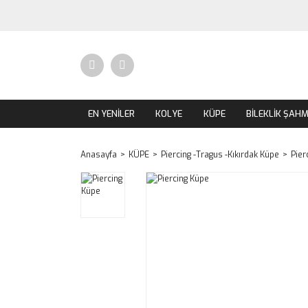
EN YENİLER
KOLYE
KÜPE
BİLEKLİK ŞAH
Anasayfa
KÜPE
Piercing -Tragus -Kıkırdak Küpe
Pier