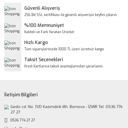
Yorum Yaz
Güvenli Alışveriş
Ürün resmi kalitesiz, bozuk veya görüntülenemiyor.
256 Bit SSL sertifikası ile güvenli alışverişin keyfini çıkarın.
Ürün açıklamasında eksik bilgiler bulunuyor.
%100 Memnuniyet
Ürün bilgilerinde hatalar bulunuyor.
Kaliteli ve Fark Yaratan Ürünler
Ürün fiyatı diğer sitelerden daha pahalı.
Hızlı Kargo
Bu ürüne benzer farklı alternatifler olmalı.
Tüm siparişlerinizde 1000 TL üzeri ücretsiz kargo
Taksit Seçenekleri
Kredi Kartlarına taksit avantajlarından yararlanın.
Gönder
İletişim Bilgileri
Gediz cd. No: 11/D Kazımdirik Mh. Bornova - İZMİR Tel: 0536 774
27 27
0536 774 27 27