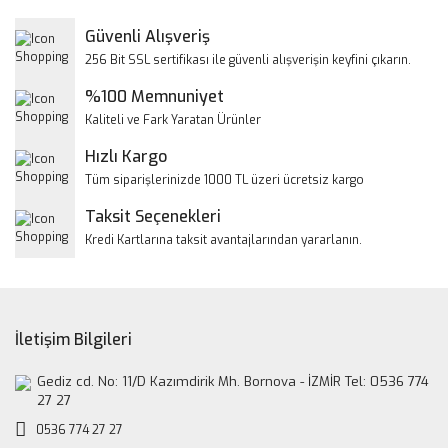
Yorum Yaz
Güvenli Alışveriş
Ürün resmi kalitesiz, bozuk veya görüntülenemiyor.
256 Bit SSL sertifikası ile güvenli alışverişin keyfini çıkarın.
Ürün açıklamasında eksik bilgiler bulunuyor.
%100 Memnuniyet
Ürün bilgilerinde hatalar bulunuyor.
Kaliteli ve Fark Yaratan Ürünler
Ürün fiyatı diğer sitelerden daha pahalı.
Hızlı Kargo
Bu ürüne benzer farklı alternatifler olmalı.
Tüm siparişlerinizde 1000 TL üzeri ücretsiz kargo
Taksit Seçenekleri
Kredi Kartlarına taksit avantajlarından yararlanın.
Gönder
İletişim Bilgileri
Gediz cd. No: 11/D Kazımdirik Mh. Bornova - İZMİR Tel: 0536 774
27 27
0536 774 27 27