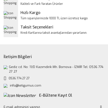
Ürün bilgilerinde hatalar bulunuyor.
Kaliteli ve Fark Yaratan Ürünler
Ürün fiyatı diğer sitelerden daha pahalı.
Hızlı Kargo
Bu ürüne benzer farklı alternatifler olmalı.
Tüm siparişlerinizde 1000 TL üzeri ücretsiz kargo
Taksit Seçenekleri
Kredi Kartlarına taksit avantajlarından yararlanın.
Gönder
İletişim Bilgileri
Gediz cd. No: 11/D Kazımdirik Mh. Bornova - İZMİR Tel: 0536 774
27 27
0536 774 27 27
info@ketigumus.com
E-Bültene Kayıt Ol