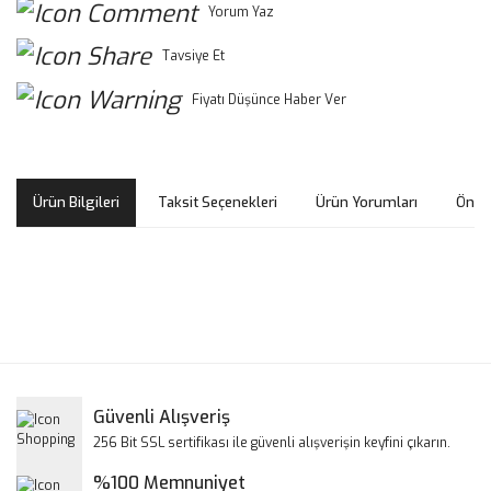
Yorum Yaz
Tavsiye Et
Fiyatı Düşünce Haber Ver
Ürün Bilgileri
Taksit Seçenekleri
Ürün Yorumları
Öneri
Bu ürünün fiyat bilgisi, resim, ürün açıklamalarında ve diğer
konularda yetersiz gördüğünüz noktaları öneri formunu
Bu ürüne ilk yorumu siz yapın!
kullanarak tarafımıza iletebilirsiniz.
Görüş ve önerileriniz için teşekkür ederiz.
Yorum Yaz
Güvenli Alışveriş
Ürün resmi kalitesiz, bozuk veya görüntülenemiyor.
256 Bit SSL sertifikası ile güvenli alışverişin keyfini çıkarın.
Ürün açıklamasında eksik bilgiler bulunuyor.
%100 Memnuniyet