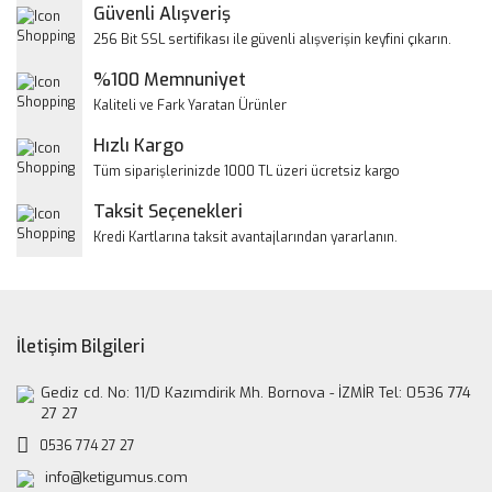
Yorum Yaz
Güvenli Alışveriş
Ürün resmi kalitesiz, bozuk veya görüntülenemiyor.
256 Bit SSL sertifikası ile güvenli alışverişin keyfini çıkarın.
Ürün açıklamasında eksik bilgiler bulunuyor.
%100 Memnuniyet
Ürün bilgilerinde hatalar bulunuyor.
Kaliteli ve Fark Yaratan Ürünler
Ürün fiyatı diğer sitelerden daha pahalı.
Hızlı Kargo
Bu ürüne benzer farklı alternatifler olmalı.
Tüm siparişlerinizde 1000 TL üzeri ücretsiz kargo
Taksit Seçenekleri
Kredi Kartlarına taksit avantajlarından yararlanın.
Gönder
İletişim Bilgileri
Gediz cd. No: 11/D Kazımdirik Mh. Bornova - İZMİR Tel: 0536 774
27 27
0536 774 27 27
info@ketigumus.com