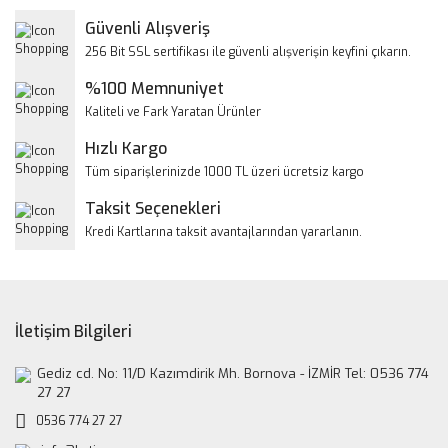
Yorum Yaz
Güvenli Alışveriş
Ürün resmi kalitesiz, bozuk veya görüntülenemiyor.
256 Bit SSL sertifikası ile güvenli alışverişin keyfini çıkarın.
Ürün açıklamasında eksik bilgiler bulunuyor.
%100 Memnuniyet
Ürün bilgilerinde hatalar bulunuyor.
Kaliteli ve Fark Yaratan Ürünler
Ürün fiyatı diğer sitelerden daha pahalı.
Hızlı Kargo
Bu ürüne benzer farklı alternatifler olmalı.
Tüm siparişlerinizde 1000 TL üzeri ücretsiz kargo
Taksit Seçenekleri
Kredi Kartlarına taksit avantajlarından yararlanın.
Gönder
İletişim Bilgileri
Gediz cd. No: 11/D Kazımdirik Mh. Bornova - İZMİR Tel: 0536 774
27 27
0536 774 27 27