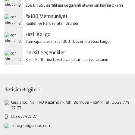
Ürün resmi kalitesiz, bozuk veya görüntülenemiyor.
256 Bit SSL sertifikası ile güvenli alışverişin keyfini çıkarın.
Ürün açıklamasında eksik bilgiler bulunuyor.
%100 Memnuniyet
Ürün bilgilerinde hatalar bulunuyor.
Kaliteli ve Fark Yaratan Ürünler
Ürün fiyatı diğer sitelerden daha pahalı.
Hızlı Kargo
Bu ürüne benzer farklı alternatifler olmalı.
Tüm siparişlerinizde 1000 TL üzeri ücretsiz kargo
Taksit Seçenekleri
Kredi Kartlarına taksit avantajlarından yararlanın.
Gönder
İletişim Bilgileri
Gediz cd. No: 11/D Kazımdirik Mh. Bornova - İZMİR Tel: 0536 774
27 27
0536 774 27 27
info@ketigumus.com