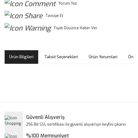
Yorum Yaz
Tavsiye Et
Fiyatı Düşünce Haber Ver
Ürün Bilgileri
Taksit Seçenekleri
Ürün Yorumları
Öneri
Bu ürünün fiyat bilgisi, resim, ürün açıklamalarında ve diğer
konularda yetersiz gördüğünüz noktaları öneri formunu
Bu ürüne ilk yorumu siz yapın!
kullanarak tarafımıza iletebilirsiniz.
Görüş ve önerileriniz için teşekkür ederiz.
Yorum Yaz
Güvenli Alışveriş
Ürün resmi kalitesiz, bozuk veya görüntülenemiyor.
256 Bit SSL sertifikası ile güvenli alışverişin keyfini çıkarın.
Ürün açıklamasında eksik bilgiler bulunuyor.
%100 Memnuniyet