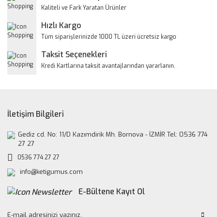
Ürün bilgilerinde hatalar bulunuyor.
Kaliteli ve Fark Yaratan Ürünler
Ürün fiyatı diğer sitelerden daha pahalı.
Hızlı Kargo
Bu ürüne benzer farklı alternatifler olmalı.
Tüm siparişlerinizde 1000 TL üzeri ücretsiz kargo
Taksit Seçenekleri
Kredi Kartlarına taksit avantajlarından yararlanın.
Gönder
İletişim Bilgileri
Gediz cd. No: 11/D Kazımdirik Mh. Bornova - İZMİR Tel: 0536 774
27 27
0536 774 27 27
info@ketigumus.com
E-Bültene Kayıt Ol