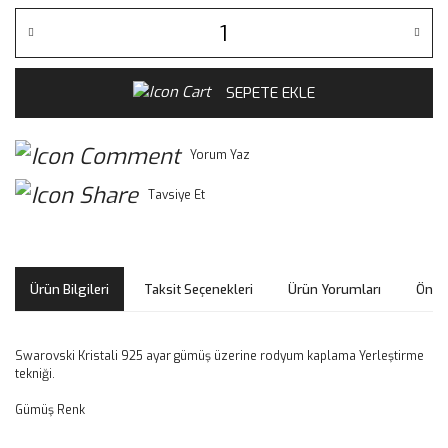
SEPETE EKLE
Yorum Yaz
Tavsiye Et
Ürün Bilgileri
Taksit Seçenekleri
Ürün Yorumları
Öneri
Swarovski Kristali 925 ayar gümüş üzerine rodyum kaplama Yerleştirme
tekniği.
Gümüş Renk