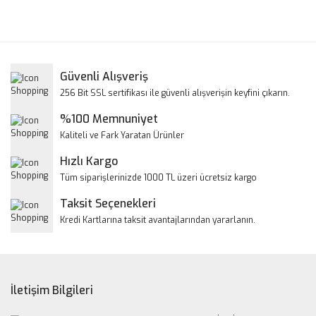
Bu ürünün fiyat bilgisi, resim, ürün açıklamalarında ve diğer
konularda yetersiz gördüğünüz noktaları öneri formunu
Bu ürüne ilk yorumu siz yapın!
kullanarak tarafımıza iletebilirsiniz.
Görüş ve önerileriniz için teşekkür ederiz.
Yorum Yaz
Güvenli Alışveriş
Ürün resmi kalitesiz, bozuk veya görüntülenemiyor.
256 Bit SSL sertifikası ile güvenli alışverişin keyfini çıkarın.
Ürün açıklamasında eksik bilgiler bulunuyor.
%100 Memnuniyet
Ürün bilgilerinde hatalar bulunuyor.
Kaliteli ve Fark Yaratan Ürünler
Ürün fiyatı diğer sitelerden daha pahalı.
Hızlı Kargo
Bu ürüne benzer farklı alternatifler olmalı.
Tüm siparişlerinizde 1000 TL üzeri ücretsiz kargo
Taksit Seçenekleri
Kredi Kartlarına taksit avantajlarından yararlanın.
Gönder
İletişim Bilgileri