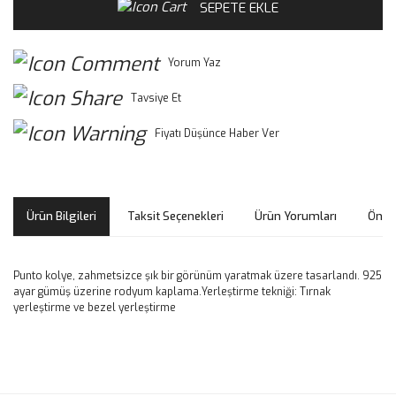
SEPETE EKLE
Yorum Yaz
Tavsiye Et
Fiyatı Düşünce Haber Ver
Ürün Bilgileri
Taksit Seçenekleri
Ürün Yorumları
Öneri
Punto kolye, zahmetsizce şık bir görünüm yaratmak üzere tasarlandı. 925
ayar gümüş üzerine rodyum kaplama.Yerleştirme tekniği: Tırnak
yerleştirme ve bezel yerleştirme
Bu ürünün fiyat bilgisi, resim, ürün açıklamalarında ve diğer
konularda yetersiz gördüğünüz noktaları öneri formunu
Bu ürüne ilk yorumu siz yapın!
kullanarak tarafımıza iletebilirsiniz.