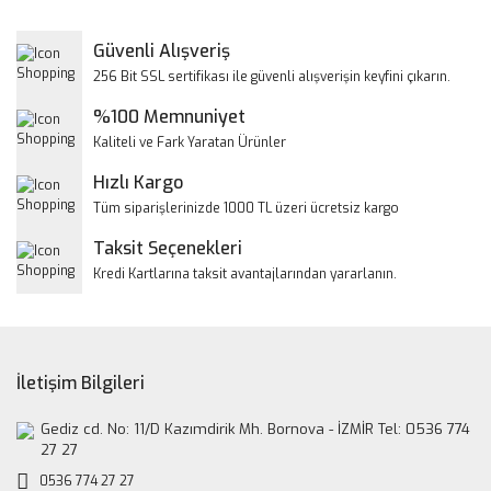
Görüş ve önerileriniz için teşekkür ederiz.
Yorum Yaz
Güvenli Alışveriş
Ürün resmi kalitesiz, bozuk veya görüntülenemiyor.
256 Bit SSL sertifikası ile güvenli alışverişin keyfini çıkarın.
Ürün açıklamasında eksik bilgiler bulunuyor.
%100 Memnuniyet
Ürün bilgilerinde hatalar bulunuyor.
Kaliteli ve Fark Yaratan Ürünler
Ürün fiyatı diğer sitelerden daha pahalı.
Hızlı Kargo
Bu ürüne benzer farklı alternatifler olmalı.
Tüm siparişlerinizde 1000 TL üzeri ücretsiz kargo
Taksit Seçenekleri
Kredi Kartlarına taksit avantajlarından yararlanın.
Gönder
İletişim Bilgileri
Gediz cd. No: 11/D Kazımdirik Mh. Bornova - İZMİR Tel: 0536 774
27 27
0536 774 27 27