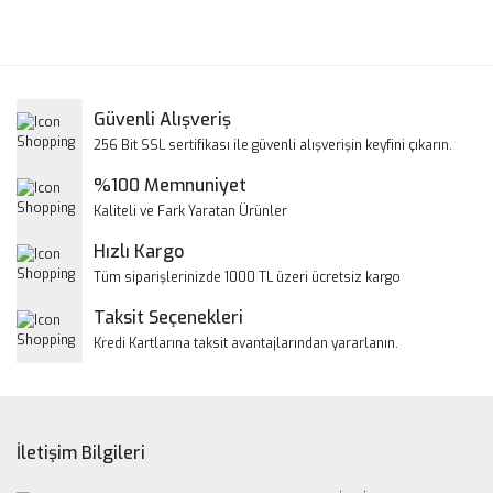
Bu ürünün fiyat bilgisi, resim, ürün açıklamalarında ve diğer
konularda yetersiz gördüğünüz noktaları öneri formunu
Bu ürüne ilk yorumu siz yapın!
kullanarak tarafımıza iletebilirsiniz.
Görüş ve önerileriniz için teşekkür ederiz.
Yorum Yaz
Güvenli Alışveriş
Ürün resmi kalitesiz, bozuk veya görüntülenemiyor.
256 Bit SSL sertifikası ile güvenli alışverişin keyfini çıkarın.
Ürün açıklamasında eksik bilgiler bulunuyor.
%100 Memnuniyet
Ürün bilgilerinde hatalar bulunuyor.
Kaliteli ve Fark Yaratan Ürünler
Ürün fiyatı diğer sitelerden daha pahalı.
Hızlı Kargo
Bu ürüne benzer farklı alternatifler olmalı.
Tüm siparişlerinizde 1000 TL üzeri ücretsiz kargo
Taksit Seçenekleri
Kredi Kartlarına taksit avantajlarından yararlanın.
Gönder
İletişim Bilgileri