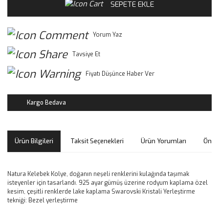
SEPETE EKLE
Yorum Yaz
Tavsiye Et
Fiyatı Düşünce Haber Ver
Kargo Bedava
Ürün Bilgileri
Taksit Seçenekleri
Ürün Yorumları
Öneri
Natura Kelebek Kolye, doğanın neşeli renklerini kulağında taşımak
isteyenler için tasarlandı. 925 ayar gümüş üzerine rodyum kaplama özel
kesim, çeşitli renklerde lake kaplama Swarovski Kristali Yerleştirme
tekniği: Bezel yerleştirme