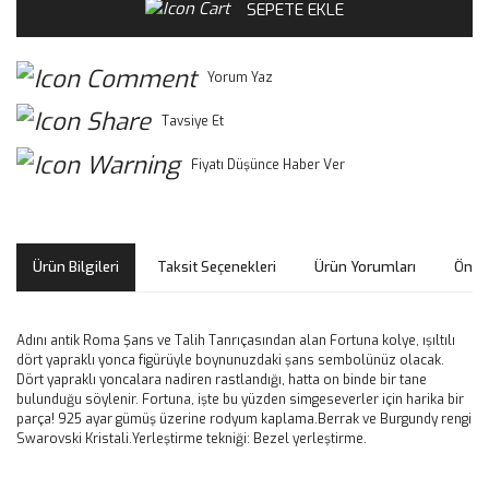
SEPETE EKLE
Yorum Yaz
Tavsiye Et
Fiyatı Düşünce Haber Ver
Ürün Bilgileri
Taksit Seçenekleri
Ürün Yorumları
Öneri
Adını antik Roma Şans ve Talih Tanrıçasından alan Fortuna kolye, ışıltılı
dört yapraklı yonca figürüyle boynunuzdaki şans sembolünüz olacak.
Dört yapraklı yoncalara nadiren rastlandığı, hatta on binde bir tane
bulunduğu söylenir. Fortuna, işte bu yüzden simgeseverler için harika bir
parça! 925 ayar gümüş üzerine rodyum kaplama.Berrak ve Burgundy rengi
Swarovski Kristali.Yerleştirme tekniği: Bezel yerleştirme.