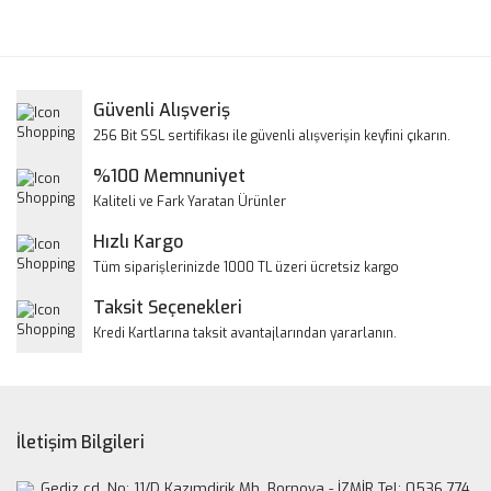
Bu ürünün fiyat bilgisi, resim, ürün açıklamalarında ve diğer
konularda yetersiz gördüğünüz noktaları öneri formunu
Bu ürüne ilk yorumu siz yapın!
kullanarak tarafımıza iletebilirsiniz.
Görüş ve önerileriniz için teşekkür ederiz.
Yorum Yaz
Güvenli Alışveriş
Ürün resmi kalitesiz, bozuk veya görüntülenemiyor.
256 Bit SSL sertifikası ile güvenli alışverişin keyfini çıkarın.
Ürün açıklamasında eksik bilgiler bulunuyor.
%100 Memnuniyet
Ürün bilgilerinde hatalar bulunuyor.
Kaliteli ve Fark Yaratan Ürünler
Ürün fiyatı diğer sitelerden daha pahalı.
Hızlı Kargo
Bu ürüne benzer farklı alternatifler olmalı.
Tüm siparişlerinizde 1000 TL üzeri ücretsiz kargo
Taksit Seçenekleri
Kredi Kartlarına taksit avantajlarından yararlanın.
Gönder
İletişim Bilgileri
Gediz cd. No: 11/D Kazımdirik Mh. Bornova - İZMİR Tel: 0536 774