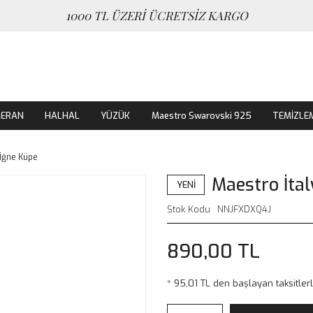
1000 TL ÜZERİ ÜCRETSİZ KARGO
MERAN
HALHAL
YÜZÜK
Maestro Swarovski 925
TEMİZLE
 İğne Küpe
Maestro İtal
YENİ
Stok Kodu
NNJFXDXQ4J
890,00 TL
* 95,01 TL den başlayan taksitlerl