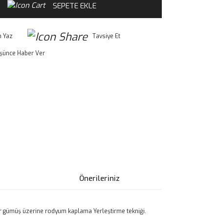
SEPETE EKLE
 Yaz
Tavsiye Et
üşünce Haber Ver
Önerileriniz
yar gümüş üzerine rodyum kaplama Yerleştirme tekniği.