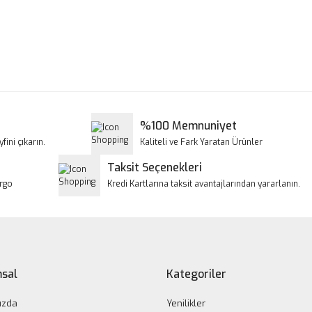
a ve diğer konularda yetersiz gördüğünüz noktaları öneri formunu kullanar
Bu ürüne ilk yorumu siz yapın!
iyor.
Yorum Yaz
%100 Memnuniyet
fini çıkarın.
Kaliteli ve Fark Yaratan Ürünler
Taksit Seçenekleri
argo
Kredi Kartlarına taksit avantajlarından yararlanın.
Gönder
sal
Kategoriler
ızda
Yenilikler