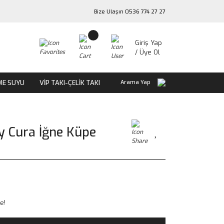
Bize Ulaşın 0536 774 27 27
Giriş Yap
/ Üye Ol
ME SUYU
VİP TAKI-ÇELİK TAKI
Arama Yap
y Cura İğne Küpe
e!