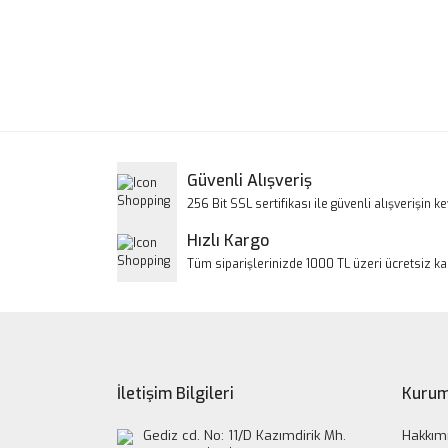
Bu ürünün fiyat bilgisi, resim, ürün açıklamalarınd
Görüş ve önerileriniz için teşekkür ederiz.
Ürün resmi kalitesiz, bozuk veya görüntülenem
Ürün açıklamasında eksik bilgiler bulunuyor.
Ürün bilgilerinde hatalar bulunuyor.
Güvenli Alışveriş
Ürün fiyatı diğer sitelerden daha pahalı.
256 Bit SSL sertifikası ile güvenli alışverişin key
Bu ürüne benzer farklı alternatifler olmalı.
Hızlı Kargo
Tüm siparişlerinizde 1000 TL üzeri ücretsiz k
İletişim Bilgileri
Kurum
Gediz cd. No: 11/D Kazımdirik Mh.
Hakkım