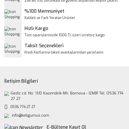
256 Bit SSL sertifikası ile güvenli alışverişin keyfini çıkarın.
Ürün açıklamasında eksik bilgiler bulunuyor.
%100 Memnuniyet
Ürün bilgilerinde hatalar bulunuyor.
Kaliteli ve Fark Yaratan Ürünler
Ürün fiyatı diğer sitelerden daha pahalı.
Hızlı Kargo
Bu ürüne benzer farklı alternatifler olmalı.
Tüm siparişlerinizde 1000 TL üzeri ücretsiz kargo
Taksit Seçenekleri
Kredi Kartlarına taksit avantajlarından yararlanın.
Gönder
İletişim Bilgileri
Gediz cd. No: 11/D Kazımdirik Mh. Bornova - İZMİR Tel: 0536 774
27 27
0536 774 27 27
info@ketigumus.com
E-Bültene Kayıt Ol