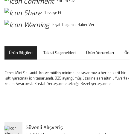
Yorum Yaz
Tavsiye Et
Fiyatı Düşünce Haber Ver
Ürün Bilgileri
Taksit Seçenekleri
Ürün Yorumları
Öneri
Ceres Mini Sallantılı Kolye müthiş minimalist tasarımıyla her an zarif bir
ışıltı yaratmak için tasarlandı. 925 ayar gümüş üzerine sarı altın . Yuvarlak
kesim Swarovski Kristali Yerleştirme tekniği: Bezel yerleştirme
Bu ürünün fiyat bilgisi, resim, ürün açıklamalarında ve diğer
konularda yetersiz gördüğünüz noktaları öneri formunu
Bu ürüne ilk yorumu siz yapın!
kullanarak tarafımıza iletebilirsiniz.
Görüş ve önerileriniz için teşekkür ederiz.
Yorum Yaz
Güvenli Alışveriş
Ürün resmi kalitesiz, bozuk veya görüntülenemiyor.