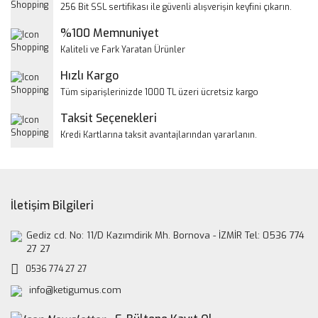
256 Bit SSL sertifikası ile güvenli alışverişin keyfini çıkarın.
Ürün açıklamasında eksik bilgiler bulunuyor.
%100 Memnuniyet
Ürün bilgilerinde hatalar bulunuyor.
Kaliteli ve Fark Yaratan Ürünler
Ürün fiyatı diğer sitelerden daha pahalı.
Hızlı Kargo
Bu ürüne benzer farklı alternatifler olmalı.
Tüm siparişlerinizde 1000 TL üzeri ücretsiz kargo
Taksit Seçenekleri
Kredi Kartlarına taksit avantajlarından yararlanın.
Gönder
İletişim Bilgileri
Gediz cd. No: 11/D Kazımdirik Mh. Bornova - İZMİR Tel: 0536 774
27 27
0536 774 27 27
info@ketigumus.com