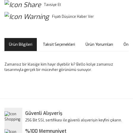
Tavsiye Et
Fiyatı Düşünce Haber Ver
Ürün Bilgileri
Taksit Seçenekleri
Ürün Yorumları
Öneri
Zamansız bir klasiğe kim hayır diyebilir ki? Bello kolye zamansız
tasarımıyla gerçek bir mücevher görünümü sunuyor.
Bu ürünün fiyat bilgisi, resim, ürün açıklamalarında ve diğer
konularda yetersiz gördüğünüz noktaları öneri formunu
Bu ürüne ilk yorumu siz yapın!
kullanarak tarafımıza iletebilirsiniz.
Görüş ve önerileriniz için teşekkür ederiz.
Yorum Yaz
Güvenli Alışveriş
Ürün resmi kalitesiz, bozuk veya görüntülenemiyor.
256 Bit SSL sertifikası ile güvenli alışverişin keyfini çıkarın.
Ürün açıklamasında eksik bilgiler bulunuyor.
%100 Memnuniyet