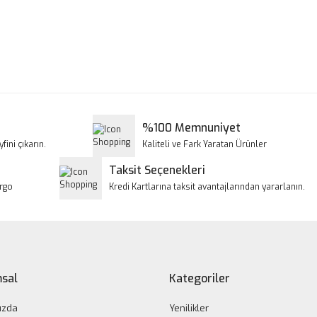
a ve diğer konularda yetersiz gördüğünüz noktaları öneri formunu kullanar
Bu ürüne ilk yorumu siz yapın!
iyor.
Yorum Yaz
%100 Memnuniyet
fini çıkarın.
Kaliteli ve Fark Yaratan Ürünler
Taksit Seçenekleri
argo
Kredi Kartlarına taksit avantajlarından yararlanın.
Gönder
sal
Kategoriler
ızda
Yenilikler