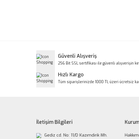
Bu ürünün fiyat bilgisi, resim, ürün açıklamalarınd
Görüş ve önerileriniz için teşekkür ederiz.
Ürün resmi kalitesiz, bozuk veya görüntülenem
Ürün açıklamasında eksik bilgiler bulunuyor.
Ürün bilgilerinde hatalar bulunuyor.
Güvenli Alışveriş
Ürün fiyatı diğer sitelerden daha pahalı.
256 Bit SSL sertifikası ile güvenli alışverişin key
Bu ürüne benzer farklı alternatifler olmalı.
Hızlı Kargo
Tüm siparişlerinizde 1000 TL üzeri ücretsiz k
İletişim Bilgileri
Kurum
Gediz cd. No: 11/D Kazımdirik Mh.
Hakkım