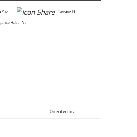
 Yaz
Tavsiye Et
üşünce Haber Ver
Önerileriniz