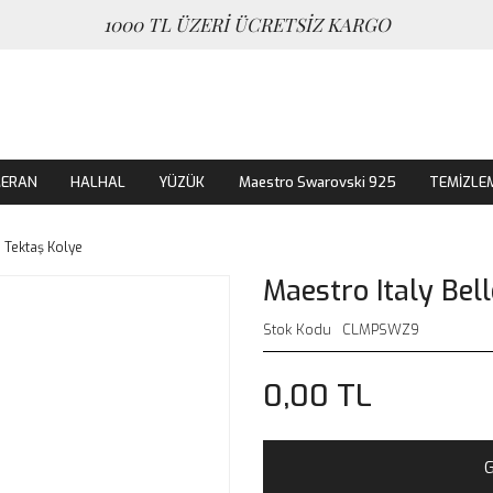
1000 TL ÜZERİ ÜCRETSİZ KARGO
MERAN
HALHAL
YÜZÜK
Maestro Swarovski 925
TEMİZLE
o Tektaş Kolye
Maestro Italy Bel
Stok Kodu
CLMPSWZ9
0,00 TL
G