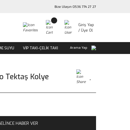
Bize Ulaşın 0536 774 27 27
Giriş Yap
/ Üye Ol
ME SUYU
VİP TAKI-ÇELİK TAKI
Arama Yap
lo Tektaş Kolye
ELİNCE HABER VER