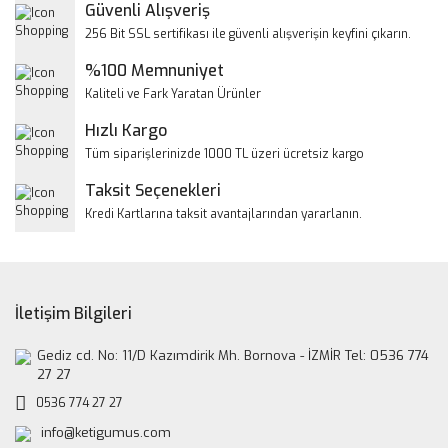
Yorum Yaz
Güvenli Alışveriş
Ürün resmi kalitesiz, bozuk veya görüntülenemiyor.
256 Bit SSL sertifikası ile güvenli alışverişin keyfini çıkarın.
Ürün açıklamasında eksik bilgiler bulunuyor.
%100 Memnuniyet
Ürün bilgilerinde hatalar bulunuyor.
Kaliteli ve Fark Yaratan Ürünler
Ürün fiyatı diğer sitelerden daha pahalı.
Hızlı Kargo
Bu ürüne benzer farklı alternatifler olmalı.
Tüm siparişlerinizde 1000 TL üzeri ücretsiz kargo
Taksit Seçenekleri
Kredi Kartlarına taksit avantajlarından yararlanın.
Gönder
İletişim Bilgileri
Gediz cd. No: 11/D Kazımdirik Mh. Bornova - İZMİR Tel: 0536 774
27 27
0536 774 27 27
info@ketigumus.com