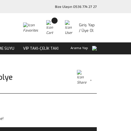
Bize Ulaşın 0536 774 27 27
Giriş Yap
/ Üye Ol
ME SUYU
VİP TAKI-ÇELİK TAKI
Arama Yap
olye
le!