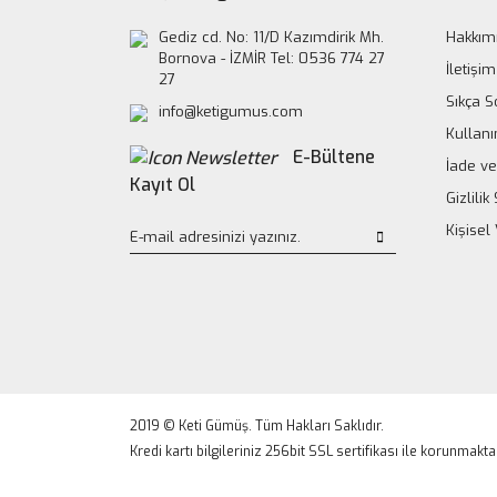
Gediz cd. No: 11/D Kazımdirik Mh.
Hakkım
Bornova - İZMİR Tel: 0536 774 27
İletişim
27
Sıkça S
info@ketigumus.com
Kullanı
E-Bültene
İade ve
Kayıt Ol
Gizlili
Kişisel
2019 © Keti Gümüş. Tüm Hakları Saklıdır.
Kredi kartı bilgileriniz 256bit SSL sertifikası ile korunmakta