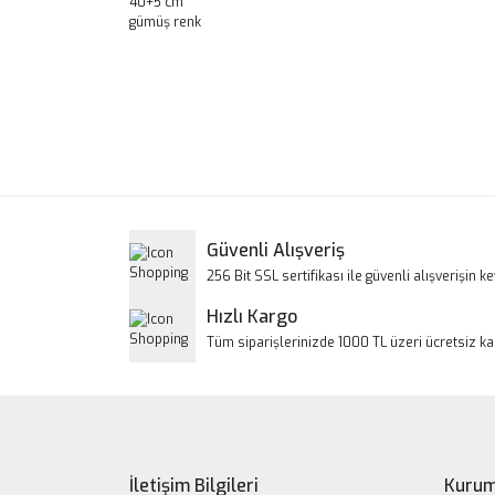
40+5 cm
gümüş renk
Bu ürünün fiyat bilgisi, resim, ürün açıklamalarınd
Görüş ve önerileriniz için teşekkür ederiz.
Ürün resmi kalitesiz, bozuk veya görüntülenem
Ürün açıklamasında eksik bilgiler bulunuyor.
Ürün bilgilerinde hatalar bulunuyor.
Güvenli Alışveriş
Ürün fiyatı diğer sitelerden daha pahalı.
256 Bit SSL sertifikası ile güvenli alışverişin key
Bu ürüne benzer farklı alternatifler olmalı.
Hızlı Kargo
Tüm siparişlerinizde 1000 TL üzeri ücretsiz k
İletişim Bilgileri
Kurum