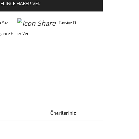
ELİNCE HABER VER
 Yaz
Tavsiye Et
üşünce Haber Ver
Önerileriniz