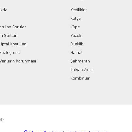
ızda
Yenilikler
Kolye
orulan Sorular
Küpe
m Şartları
Yüzük
 İptal Koşulları
Bileklik
k Sözleşmesi
Halhal
 Verilerin Korunması
Şahmeran
İtalyan Zincir
Kombinler
dır.