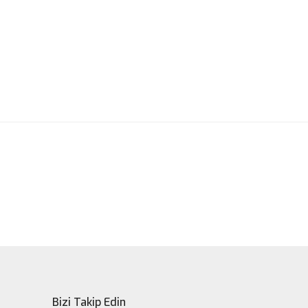
ak tarafımıza iletebilirsiniz.
Bizi Takip Edin