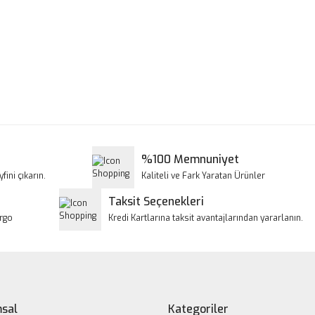
a ve diğer konularda yetersiz gördüğünüz noktaları öneri formunu kullanar
Bu ürüne ilk yorumu siz yapın!
iyor.
Yorum Yaz
%100 Memnuniyet
fini çıkarın.
Kaliteli ve Fark Yaratan Ürünler
Taksit Seçenekleri
argo
Kredi Kartlarına taksit avantajlarından yararlanın.
Gönder
sal
Kategoriler