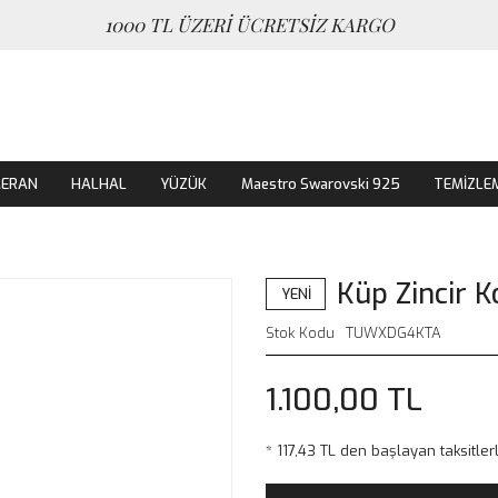
1000 TL ÜZERİ ÜCRETSİZ KARGO
MERAN
HALHAL
YÜZÜK
Maestro Swarovski 925
TEMİZLE
Küp Zincir K
YENİ
Stok Kodu
TUWXDG4KTA
1.100,00 TL
* 117,43 TL den başlayan taksitler