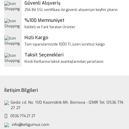
Yorum Yaz
Güvenli Alışveriş
Ürün resmi kalitesiz, bozuk veya görüntülenemiyor.
256 Bit SSL sertifikası ile güvenli alışverişin keyfini çıkarın.
Ürün açıklamasında eksik bilgiler bulunuyor.
%100 Memnuniyet
Ürün bilgilerinde hatalar bulunuyor.
Kaliteli ve Fark Yaratan Ürünler
Ürün fiyatı diğer sitelerden daha pahalı.
Hızlı Kargo
Bu ürüne benzer farklı alternatifler olmalı.
Tüm siparişlerinizde 1000 TL üzeri ücretsiz kargo
Taksit Seçenekleri
Kredi Kartlarına taksit avantajlarından yararlanın.
Gönder
İletişim Bilgileri
Gediz cd. No: 11/D Kazımdirik Mh. Bornova - İZMİR Tel: 0536 774
27 27
0536 774 27 27
info@ketigumus.com