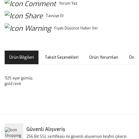
Yorum Yaz
Tavsiye Et
Fiyatı Düşünce Haber Ver
Ürün Bilgileri
Taksit Seçenekleri
Ürün Yorumları
Öneri
925 ayar gümüş
gold renk
Bu ürünün fiyat bilgisi, resim, ürün açıklamalarında ve diğer
konularda yetersiz gördüğünüz noktaları öneri formunu
Bu ürüne ilk yorumu siz yapın!
kullanarak tarafımıza iletebilirsiniz.
Görüş ve önerileriniz için teşekkür ederiz.
Yorum Yaz
Güvenli Alışveriş
Ürün resmi kalitesiz, bozuk veya görüntülenemiyor.
256 Bit SSL sertifikası ile güvenli alışverişin keyfini çıkarın.