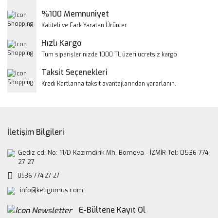
Ürün açıklamasında eksik bilgiler bulunuyor.
%100 Memnuniyet
Ürün bilgilerinde hatalar bulunuyor.
Kaliteli ve Fark Yaratan Ürünler
Ürün fiyatı diğer sitelerden daha pahalı.
Hızlı Kargo
Bu ürüne benzer farklı alternatifler olmalı.
Tüm siparişlerinizde 1000 TL üzeri ücretsiz kargo
Taksit Seçenekleri
Kredi Kartlarına taksit avantajlarından yararlanın.
Gönder
İletişim Bilgileri
Gediz cd. No: 11/D Kazımdirik Mh. Bornova - İZMİR Tel: 0536 774
27 27
0536 774 27 27
info@ketigumus.com
E-Bültene Kayıt Ol