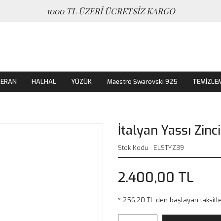
1000 TL ÜZERİ ÜCRETSİZ KARGO
MERAN
HALHAL
YÜZÜK
Maestro Swarovski 925
TEMİZLE
İtalyan Yassı Zin
Stok Kodu
ELSTYZ39
2.400,00 TL
* 256,20 TL den başlayan taksitle