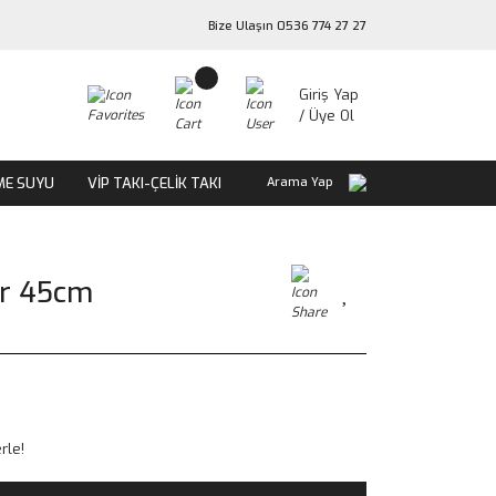
Bize Ulaşın 0536 774 27 27
Giriş Yap
/ Üye Ol
ME SUYU
VİP TAKI-ÇELİK TAKI
Arama Yap
cir 45cm
rle!