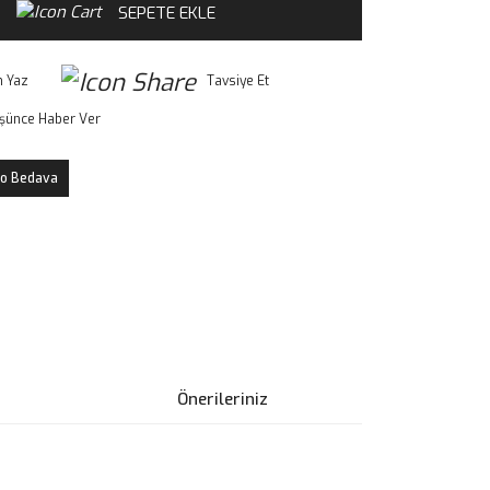
SEPETE EKLE
 Yaz
Tavsiye Et
üşünce Haber Ver
o Bedava
Önerileriniz