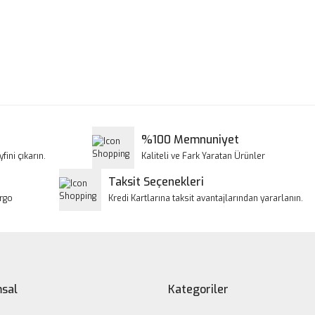
a ve diğer konularda yetersiz gördüğünüz noktaları öneri formunu kullanar
Bu ürüne ilk yorumu siz yapın!
iyor.
Yorum Yaz
%100 Memnuniyet
fini çıkarın.
Kaliteli ve Fark Yaratan Ürünler
Taksit Seçenekleri
argo
Kredi Kartlarına taksit avantajlarından yararlanın.
Gönder
sal
Kategoriler