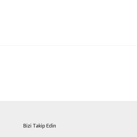
ak tarafımıza iletebilirsiniz.
Bizi Takip Edin