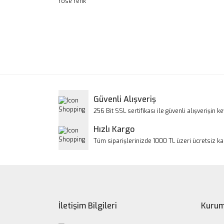
rose renk
Bu ürünün fiyat bilgisi, resim, ürün açıklamalarınd
Görüş ve önerileriniz için teşekkür ederiz.
Ürün resmi kalitesiz, bozuk veya görüntülenem
Ürün açıklamasında eksik bilgiler bulunuyor.
Ürün bilgilerinde hatalar bulunuyor.
Güvenli Alışveriş
Ürün fiyatı diğer sitelerden daha pahalı.
256 Bit SSL sertifikası ile güvenli alışverişin key
Bu ürüne benzer farklı alternatifler olmalı.
Hızlı Kargo
Tüm siparişlerinizde 1000 TL üzeri ücretsiz k
İletişim Bilgileri
Kurum