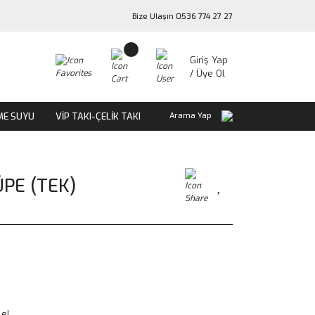
Bize Ulaşın 0536 774 27 27
Giriş Yap
/ Üye Ol
ME SUYU
VİP TAKI-ÇELİK TAKI
Arama Yap
ÜPE (TEK)
le!