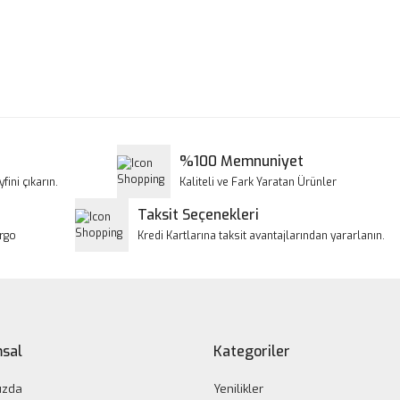
a ve diğer konularda yetersiz gördüğünüz noktaları öneri formunu kullanar
Bu ürüne ilk yorumu siz yapın!
iyor.
Yorum Yaz
%100 Memnuniyet
fini çıkarın.
Kaliteli ve Fark Yaratan Ürünler
Taksit Seçenekleri
argo
Kredi Kartlarına taksit avantajlarından yararlanın.
Gönder
sal
Kategoriler
ızda
Yenilikler