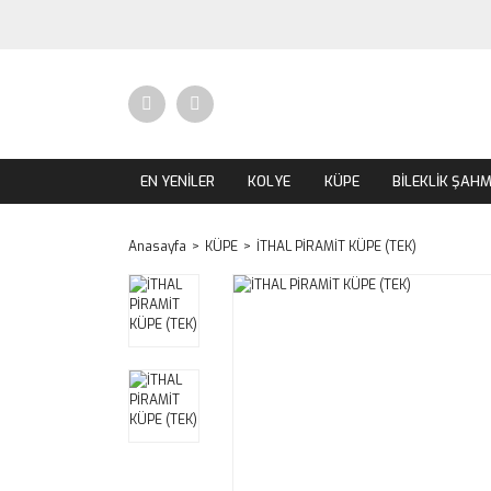
EN YENİLER
KOLYE
KÜPE
BİLEKLİK ŞAH
Anasayfa
KÜPE
İTHAL PİRAMİT KÜPE (TEK)