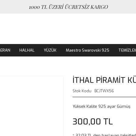
1000 TL ÜZERİ ÜCRETSİZ KARGO
MERAN
HALHAL
YÜZÜK
Maestro Swarovski 925
TEMİZLE
İTHAL PİRAMİT K
Stok Kodu
BCJTWX56
Yüksek Kalite 925 ayar Gümüş
300,00 TL
* 32,03 TL den başlayan taksitler