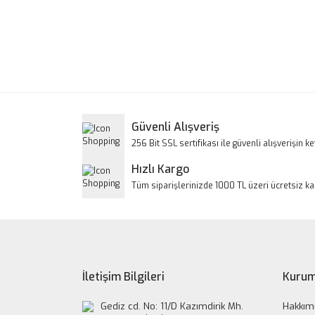
Bu ürünün fiyat bilgisi, resim, ürün açıklamalarınd
Görüş ve önerileriniz için teşekkür ederiz.
Ürün resmi kalitesiz, bozuk veya görüntülenem
Ürün açıklamasında eksik bilgiler bulunuyor.
Ürün bilgilerinde hatalar bulunuyor.
Güvenli Alışveriş
Ürün fiyatı diğer sitelerden daha pahalı.
256 Bit SSL sertifikası ile güvenli alışverişin key
Bu ürüne benzer farklı alternatifler olmalı.
Hızlı Kargo
Tüm siparişlerinizde 1000 TL üzeri ücretsiz k
İletişim Bilgileri
Kurum
Gediz cd. No: 11/D Kazımdirik Mh.
Hakkım