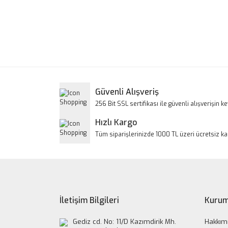
Bu ürünün fiyat bilgisi, resim, ürün açıklamalarınd
Görüş ve önerileriniz için teşekkür ederiz.
Ürün resmi kalitesiz, bozuk veya görüntülenem
Ürün açıklamasında eksik bilgiler bulunuyor.
Ürün bilgilerinde hatalar bulunuyor.
Güvenli Alışveriş
Ürün fiyatı diğer sitelerden daha pahalı.
256 Bit SSL sertifikası ile güvenli alışverişin key
Bu ürüne benzer farklı alternatifler olmalı.
Hızlı Kargo
Tüm siparişlerinizde 1000 TL üzeri ücretsiz k
İletişim Bilgileri
Kurum
Gediz cd. No: 11/D Kazımdirik Mh.
Hakkım