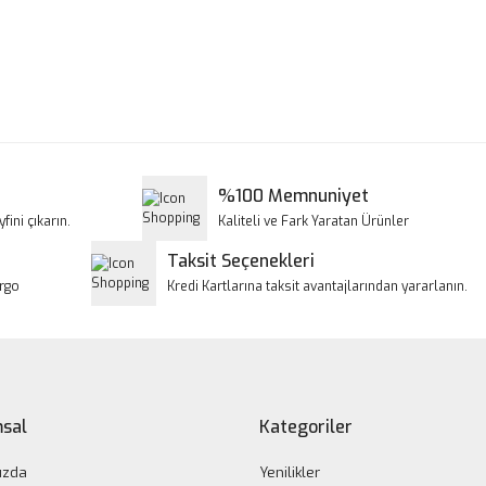
a ve diğer konularda yetersiz gördüğünüz noktaları öneri formunu kullanar
Bu ürüne ilk yorumu siz yapın!
iyor.
Yorum Yaz
%100 Memnuniyet
fini çıkarın.
Kaliteli ve Fark Yaratan Ürünler
Taksit Seçenekleri
argo
Kredi Kartlarına taksit avantajlarından yararlanın.
Gönder
sal
Kategoriler
ızda
Yenilikler