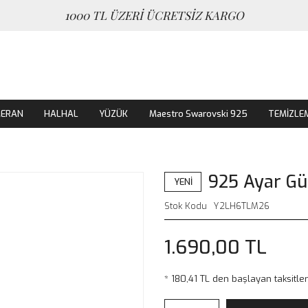
1000 TL ÜZERİ ÜCRETSİZ KARGO
MERAN
HALHAL
YÜZÜK
Maestro Swarovski 925
TEMİZLE
925 Ayar G
YENİ
Stok Kodu
Y2LH6TLM26
1.690,00 TL
* 180,41 TL den başlayan taksitler