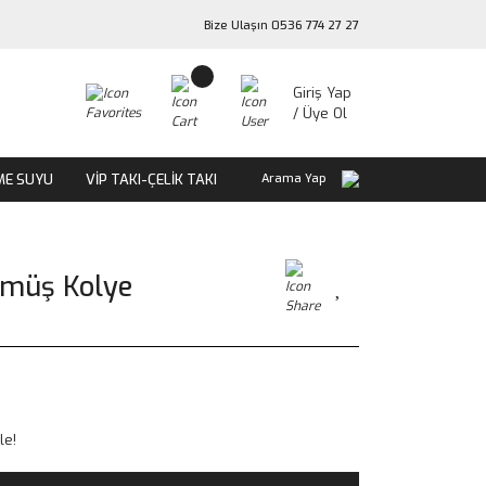
Bize Ulaşın 0536 774 27 27
Giriş Yap
/ Üye Ol
ME SUYU
VİP TAKI-ÇELİK TAKI
Arama Yap
ümüş Kolye
le!