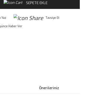
SEPETE EKLE
 Yaz
Tavsiye Et
üşünce Haber Ver
Önerileriniz