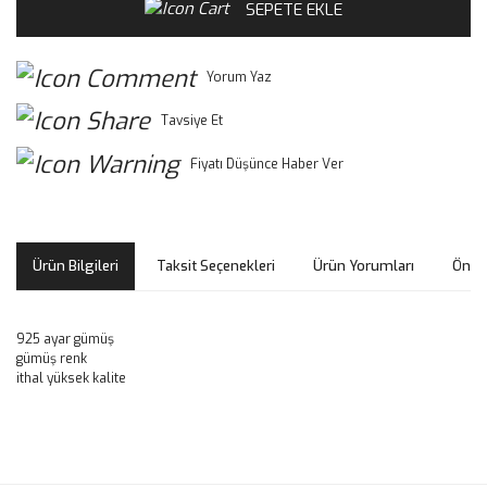
SEPETE EKLE
Yorum Yaz
Tavsiye Et
Fiyatı Düşünce Haber Ver
Ürün Bilgileri
Taksit Seçenekleri
Ürün Yorumları
Öneri
925 ayar gümüş
gümüş renk
ithal yüksek kalite
Bu ürünün fiyat bilgisi, resim, ürün açıklamalarında ve diğer
konularda yetersiz gördüğünüz noktaları öneri formunu
Bu ürüne ilk yorumu siz yapın!
kullanarak tarafımıza iletebilirsiniz.