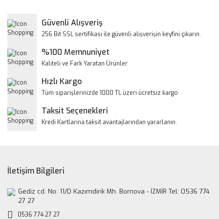
Görüş ve önerileriniz için teşekkür ederiz.
Yorum Yaz
Güvenli Alışveriş
Ürün resmi kalitesiz, bozuk veya görüntülenemiyor.
256 Bit SSL sertifikası ile güvenli alışverişin keyfini çıkarın.
Ürün açıklamasında eksik bilgiler bulunuyor.
%100 Memnuniyet
Ürün bilgilerinde hatalar bulunuyor.
Kaliteli ve Fark Yaratan Ürünler
Ürün fiyatı diğer sitelerden daha pahalı.
Hızlı Kargo
Bu ürüne benzer farklı alternatifler olmalı.
Tüm siparişlerinizde 1000 TL üzeri ücretsiz kargo
Taksit Seçenekleri
Kredi Kartlarına taksit avantajlarından yararlanın.
Gönder
İletişim Bilgileri
Gediz cd. No: 11/D Kazımdirik Mh. Bornova - İZMİR Tel: 0536 774
27 27
0536 774 27 27