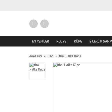
EN YENİLER
KOLYE
KÜPE
BİLEKLİK ŞAH
Anasayfa
KÜPE
İthal Halka Küpe