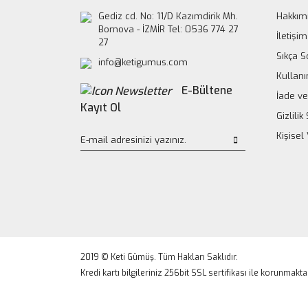
Gediz cd. No: 11/D Kazımdirik Mh.
Hakkım
Bornova - İZMİR Tel: 0536 774 27
İletişim
27
Sıkça S
info@ketigumus.com
Kullanı
E-Bültene
İade ve
Kayıt Ol
Gizlili
Kişisel
2019 © Keti Gümüş. Tüm Hakları Saklıdır.
Kredi kartı bilgileriniz 256bit SSL sertifikası ile korunmakta