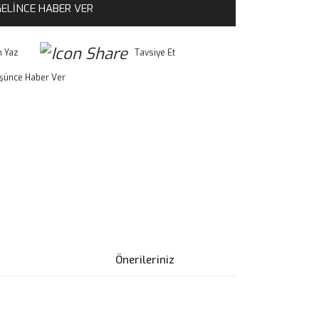
ELİNCE HABER VER
 Yaz
Tavsiye Et
üşünce Haber Ver
Önerileriniz