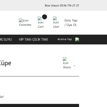
Bize Ulaşın 0536 774 27 27
Giriş Yap
/ Üye Ol
ME SUYU
VİP TAKI-ÇELİK TAKI
Arama Yap
Küpe
le!