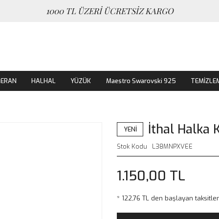
1000 TL ÜZERİ ÜCRETSİZ KARGO
MERAN
HALHAL
YÜZÜK
Maestro Swarovski 925
TEMİZLE
İthal Halka 
YENİ
Stok Kodu
L38MNPXVEE
1.150,00 TL
* 122,76 TL den başlayan taksitler