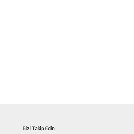
ak tarafımıza iletebilirsiniz.
Bizi Takip Edin