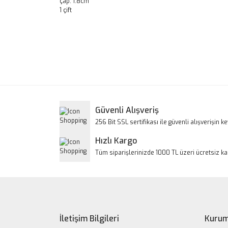
çap: 1.8cm
1 çift
Bu ürünün fiyat bilgisi, resim, ürün açıklamalarınd
Görüş ve önerileriniz için teşekkür ederiz.
Ürün resmi kalitesiz, bozuk veya görüntülenem
Ürün açıklamasında eksik bilgiler bulunuyor.
Ürün bilgilerinde hatalar bulunuyor.
Güvenli Alışveriş
Ürün fiyatı diğer sitelerden daha pahalı.
256 Bit SSL sertifikası ile güvenli alışverişin key
Bu ürüne benzer farklı alternatifler olmalı.
Hızlı Kargo
Tüm siparişlerinizde 1000 TL üzeri ücretsiz k
İletişim Bilgileri
Kurum