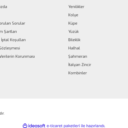
ızda
Yenilikler
Kolye
orulan Sorular
Küpe
m Şartları
Yüzük
 İptal Koşulları
Bileklik
k Sözleşmesi
Halhal
 Verilerin Korunması
Şahmeran
İtalyan Zincir
Kombinler
dır.
ile
ideasoft
e-