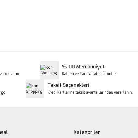
a ve diğer konularda yetersiz gördüğünüz noktaları öneri formunu kullanar
Bu ürüne ilk yorumu siz yapın!
iyor.
Yorum Yaz
%100 Memnuniyet
fini çıkarın.
Kaliteli ve Fark Yaratan Ürünler
Taksit Seçenekleri
argo
Kredi Kartlarına taksit avantajlarından yararlanın.
Gönder
sal
Kategoriler