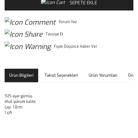
SEPETE EKLE
Yorum Yaz
Tavsiye Et
Fiyatı Düşünce Haber Ver
Ürün Bilgileri
Taksit Seçenekleri
Ürün Yorumları
Öneri
925 ayar gümüş
ithal yüksek kalite
çap: 1.8cm
1 çift
Bu ürünün fiyat bilgisi, resim, ürün açıklamalarında ve diğer
konularda yetersiz gördüğünüz noktaları öneri formunu
Bu ürüne ilk yorumu siz yapın!