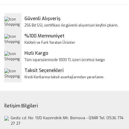
kullanarak tarafımıza iletebilirsiniz.
Görüş ve önerileriniz için teşekkür ederiz.
Yorum Yaz
Güvenli Alışveriş
Ürün resmi kalitesiz, bozuk veya görüntülenemiyor.
256 Bit SSL sertifikası ile güvenli alışverişin keyfini çıkarın.
Ürün açıklamasında eksik bilgiler bulunuyor.
%100 Memnuniyet
Ürün bilgilerinde hatalar bulunuyor.
Kaliteli ve Fark Yaratan Ürünler
Ürün fiyatı diğer sitelerden daha pahalı.
Hızlı Kargo
Bu ürüne benzer farklı alternatifler olmalı.
Tüm siparişlerinizde 1000 TL üzeri ücretsiz kargo
Taksit Seçenekleri
Kredi Kartlarına taksit avantajlarından yararlanın.
Gönder
İletişim Bilgileri
Gediz cd. No: 11/D Kazımdirik Mh. Bornova - İZMİR Tel: 0536 774
27 27