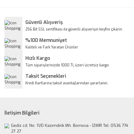
Bu ürüne ilk yorumu siz yapın!
kullanarak tarafımıza iletebilirsiniz.
Görüş ve önerileriniz için teşekkür ederiz.
Yorum Yaz
Güvenli Alışveriş
Ürün resmi kalitesiz, bozuk veya görüntülenemiyor.
256 Bit SSL sertifikası ile güvenli alışverişin keyfini çıkarın.
Ürün açıklamasında eksik bilgiler bulunuyor.
%100 Memnuniyet
Ürün bilgilerinde hatalar bulunuyor.
Kaliteli ve Fark Yaratan Ürünler
Ürün fiyatı diğer sitelerden daha pahalı.
Hızlı Kargo
Bu ürüne benzer farklı alternatifler olmalı.
Tüm siparişlerinizde 1000 TL üzeri ücretsiz kargo
Taksit Seçenekleri
Kredi Kartlarına taksit avantajlarından yararlanın.
Gönder
İletişim Bilgileri
Gediz cd. No: 11/D Kazımdirik Mh. Bornova - İZMİR Tel: 0536 774
27 27