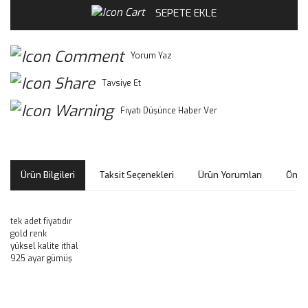
SEPETE EKLE
Yorum Yaz
Tavsiye Et
Fiyatı Düşünce Haber Ver
Ürün Bilgileri
Taksit Seçenekleri
Ürün Yorumları
Öneri
tek adet fiyatıdır
gold renk
yüksel kalite ithal
925 ayar gümüş
Bu ürünün fiyat bilgisi, resim, ürün açıklamalarında ve diğer
konularda yetersiz gördüğünüz noktaları öneri formunu