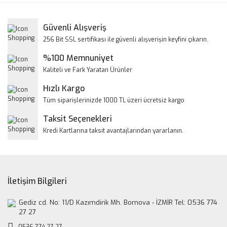
Görüş ve önerileriniz için teşekkür ederiz.
Yorum Yaz
Güvenli Alışveriş
Ürün resmi kalitesiz, bozuk veya görüntülenemiyor.
256 Bit SSL sertifikası ile güvenli alışverişin keyfini çıkarın.
Ürün açıklamasında eksik bilgiler bulunuyor.
%100 Memnuniyet
Ürün bilgilerinde hatalar bulunuyor.
Kaliteli ve Fark Yaratan Ürünler
Ürün fiyatı diğer sitelerden daha pahalı.
Hızlı Kargo
Bu ürüne benzer farklı alternatifler olmalı.
Tüm siparişlerinizde 1000 TL üzeri ücretsiz kargo
Taksit Seçenekleri
Kredi Kartlarına taksit avantajlarından yararlanın.
Gönder
İletişim Bilgileri
Gediz cd. No: 11/D Kazımdirik Mh. Bornova - İZMİR Tel: 0536 774
27 27
0536 774 27 27