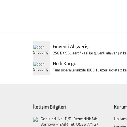
Bu ürünün fiyat bilgisi, resim, ürün açıklamalarınd
Görüş ve önerileriniz için teşekkür ederiz.
Ürün resmi kalitesiz, bozuk veya görüntülenem
Ürün açıklamasında eksik bilgiler bulunuyor.
Ürün bilgilerinde hatalar bulunuyor.
Güvenli Alışveriş
Ürün fiyatı diğer sitelerden daha pahalı.
256 Bit SSL sertifikası ile güvenli alışverişin key
Bu ürüne benzer farklı alternatifler olmalı.
Hızlı Kargo
Tüm siparişlerinizde 1000 TL üzeri ücretsiz k
İletişim Bilgileri
Kurum
Gediz cd. No: 11/D Kazımdirik Mh.
Hakkım
Bornova - İZMİR Tel: 0536 774 27