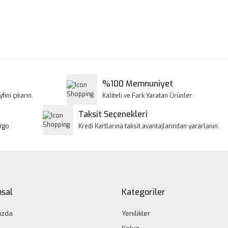
a ve diğer konularda yetersiz gördüğünüz noktaları öneri formunu kullanar
Bu ürüne ilk yorumu siz yapın!
iyor.
Yorum Yaz
%100 Memnuniyet
fini çıkarın.
Kaliteli ve Fark Yaratan Ürünler
Taksit Seçenekleri
argo
Kredi Kartlarına taksit avantajlarından yararlanın.
Gönder
sal
Kategoriler
ızda
Yenilikler