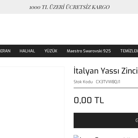
1000 TL ÜZERİ ÜCRETSİZ KARGO
MERAN
HALHAL
YÜZÜK
Maestro Swarovski 925
TEMİZLE
İtalyan Yassı Zin
Stok Kodu
CX3TVWBQJ1
0,00 TL
G