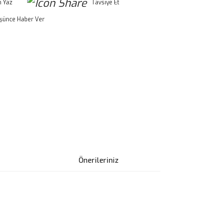
 Yaz
Tavsiye Et
üşünce Haber Ver
Önerileriniz