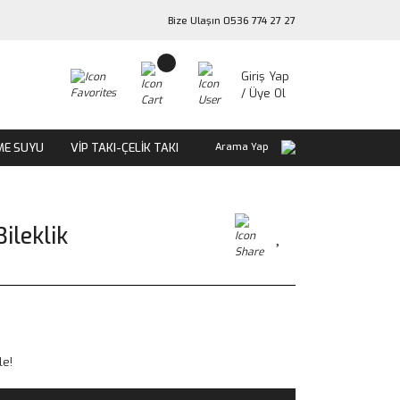
Bize Ulaşın 0536 774 27 27
Giriş Yap
/ Üye Ol
ME SUYU
VİP TAKI-ÇELİK TAKI
Arama Yap
ileklik
le!