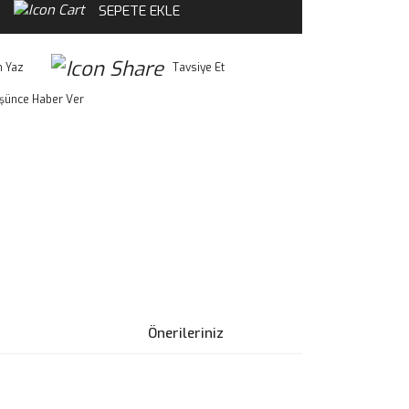
SEPETE EKLE
 Yaz
Tavsiye Et
üşünce Haber Ver
Önerileriniz