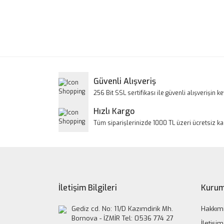
Bu ürünün fiyat bilgisi, resim, ürün açıklamalarınd
Görüş ve önerileriniz için teşekkür ederiz.
Ürün resmi kalitesiz, bozuk veya görüntülenem
Ürün açıklamasında eksik bilgiler bulunuyor.
Ürün bilgilerinde hatalar bulunuyor.
Güvenli Alışveriş
Ürün fiyatı diğer sitelerden daha pahalı.
256 Bit SSL sertifikası ile güvenli alışverişin key
Bu ürüne benzer farklı alternatifler olmalı.
Hızlı Kargo
Tüm siparişlerinizde 1000 TL üzeri ücretsiz k
İletişim Bilgileri
Kurum
Gediz cd. No: 11/D Kazımdirik Mh.
Hakkım
Bornova - İZMİR Tel: 0536 774 27
İletişim