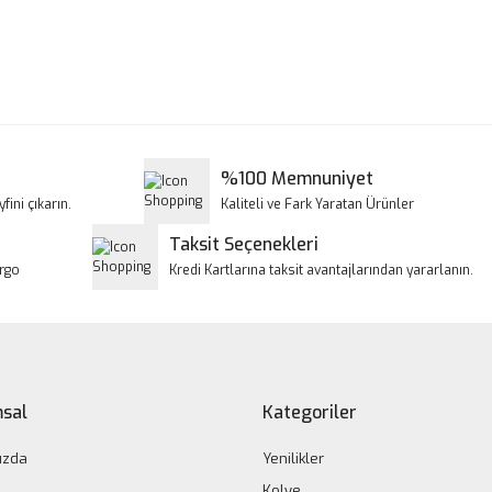
a ve diğer konularda yetersiz gördüğünüz noktaları öneri formunu kullanar
Bu ürüne ilk yorumu siz yapın!
iyor.
Yorum Yaz
%100 Memnuniyet
fini çıkarın.
Kaliteli ve Fark Yaratan Ürünler
Taksit Seçenekleri
argo
Kredi Kartlarına taksit avantajlarından yararlanın.
Gönder
sal
Kategoriler
ızda
Yenilikler
Kolye