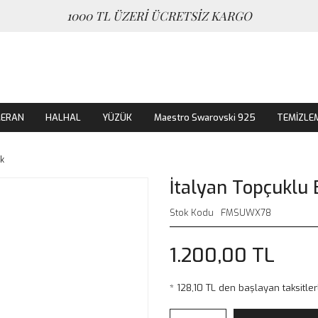
1000 TL ÜZERİ ÜCRETSİZ KARGO
MERAN
HALHAL
YÜZÜK
Maestro Swarovski 925
TEMİZLE
ik
İtalyan Topçuklu B
Stok Kodu
FMSUWX78
1.200,00 TL
* 128,10 TL den başlayan taksitler