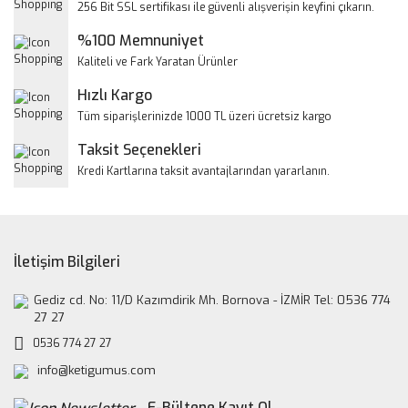
256 Bit SSL sertifikası ile güvenli alışverişin keyfini çıkarın.
Ürün açıklamasında eksik bilgiler bulunuyor.
%100 Memnuniyet
Ürün bilgilerinde hatalar bulunuyor.
Kaliteli ve Fark Yaratan Ürünler
Ürün fiyatı diğer sitelerden daha pahalı.
Hızlı Kargo
Bu ürüne benzer farklı alternatifler olmalı.
Tüm siparişlerinizde 1000 TL üzeri ücretsiz kargo
Taksit Seçenekleri
Kredi Kartlarına taksit avantajlarından yararlanın.
Gönder
İletişim Bilgileri
Gediz cd. No: 11/D Kazımdirik Mh. Bornova - İZMİR Tel: 0536 774
27 27
0536 774 27 27
info@ketigumus.com
E-Bültene Kayıt Ol