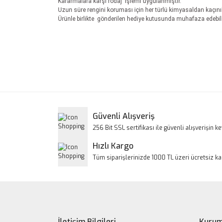
Kararmalara karşı rodaj işlemi uygulanmıştır.
Uzun süre rengini koruması için her türlü kimyasaldan kaçını
Ürünle birlikte gönderilen hediye kutusunda muhafaza edebili
Bu ürünün fiyat bilgisi, resim, ürün açıklamalarınd
Görüş ve önerileriniz için teşekkür ederiz.
Ürün resmi kalitesiz, bozuk veya görüntülenem
Ürün açıklamasında eksik bilgiler bulunuyor.
Ürün bilgilerinde hatalar bulunuyor.
Güvenli Alışveriş
Ürün fiyatı diğer sitelerden daha pahalı.
256 Bit SSL sertifikası ile güvenli alışverişin key
Bu ürüne benzer farklı alternatifler olmalı.
Hızlı Kargo
Tüm siparişlerinizde 1000 TL üzeri ücretsiz k
İletişim Bilgileri
Kurum