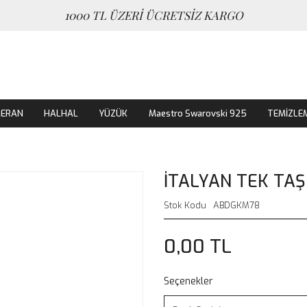
1000 TL ÜZERİ ÜCRETSİZ KARGO
MERAN
HALHAL
YÜZÜK
Maestro Swarovski 925
TEMİZLE
İTALYAN TEK TAŞ
Stok Kodu
ABDGKM78
0,00 TL
Seçenekler