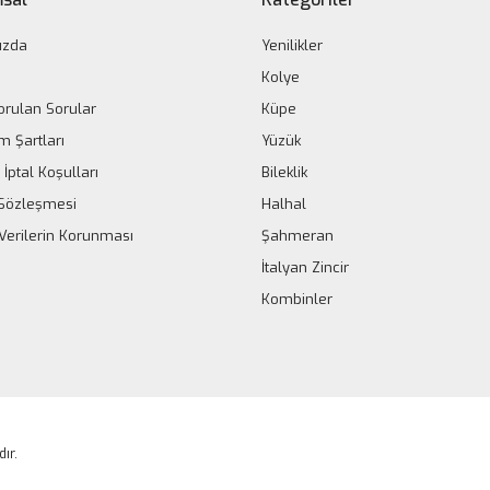
ızda
Yenilikler
Kolye
orulan Sorular
Küpe
m Şartları
Yüzük
 İptal Koşulları
Bileklik
k Sözleşmesi
Halhal
 Verilerin Korunması
Şahmeran
İtalyan Zincir
Kombinler
dır.