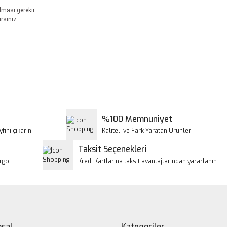
lması gerekir.
rsiniz.
a ve diğer konularda yetersiz gördüğünüz noktaları öneri formunu kullanar
Bu ürüne ilk yorumu siz yapın!
iyor.
Yorum Yaz
%100 Memnuniyet
fini çıkarın.
Kaliteli ve Fark Yaratan Ürünler
Taksit Seçenekleri
argo
Kredi Kartlarına taksit avantajlarından yararlanın.
Gönder
sal
Kategoriler