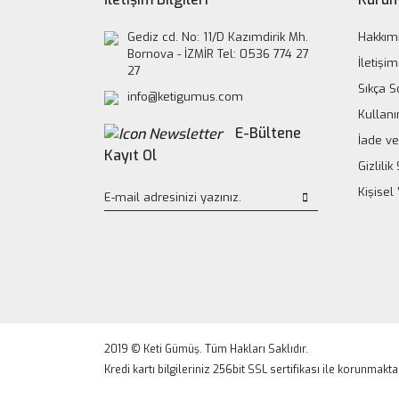
Gediz cd. No: 11/D Kazımdirik Mh.
Hakkım
Bornova - İZMİR Tel: 0536 774 27
İletişim
27
Sıkça S
info@ketigumus.com
Kullanı
E-Bültene
İade ve
Kayıt Ol
Gizlili
Kişisel
2019 © Keti Gümüş. Tüm Hakları Saklıdır.
Kredi kartı bilgileriniz 256bit SSL sertifikası ile korunmakta