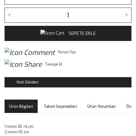
SEPETE EKLE
Yorum Yaz
Tavsiye Et
Hızlı Gönderi
Ürün Bilgileri
Taksit Seçenekleri
Ürün Yorumları
Öneri
1.resim 36 +4 cm
2.resim 55 cm