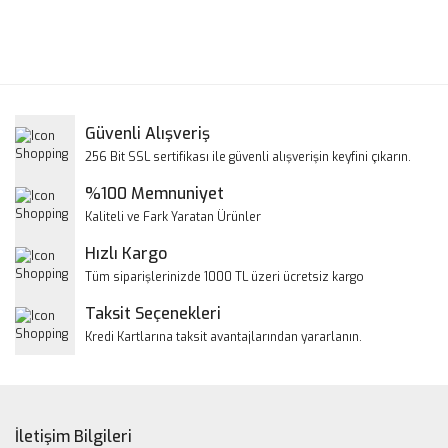
Bu ürünün fiyat bilgisi, resim, ürün açıklamalarında ve diğer
konularda yetersiz gördüğünüz noktaları öneri formunu
Bu ürüne ilk yorumu siz yapın!
kullanarak tarafımıza iletebilirsiniz.
Görüş ve önerileriniz için teşekkür ederiz.
Yorum Yaz
Güvenli Alışveriş
Ürün resmi kalitesiz, bozuk veya görüntülenemiyor.
256 Bit SSL sertifikası ile güvenli alışverişin keyfini çıkarın.
Ürün açıklamasında eksik bilgiler bulunuyor.
%100 Memnuniyet
Ürün bilgilerinde hatalar bulunuyor.
Kaliteli ve Fark Yaratan Ürünler
Ürün fiyatı diğer sitelerden daha pahalı.
Hızlı Kargo
Bu ürüne benzer farklı alternatifler olmalı.
Tüm siparişlerinizde 1000 TL üzeri ücretsiz kargo
Taksit Seçenekleri
Kredi Kartlarına taksit avantajlarından yararlanın.
Gönder
İletişim Bilgileri