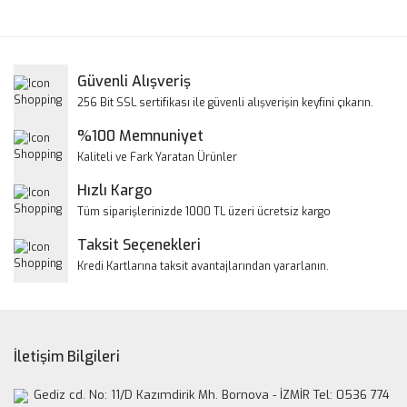
konularda yetersiz gördüğünüz noktaları öneri formunu
Bu ürüne ilk yorumu siz yapın!
kullanarak tarafımıza iletebilirsiniz.
Görüş ve önerileriniz için teşekkür ederiz.
Yorum Yaz
Güvenli Alışveriş
Ürün resmi kalitesiz, bozuk veya görüntülenemiyor.
256 Bit SSL sertifikası ile güvenli alışverişin keyfini çıkarın.
Ürün açıklamasında eksik bilgiler bulunuyor.
%100 Memnuniyet
Ürün bilgilerinde hatalar bulunuyor.
Kaliteli ve Fark Yaratan Ürünler
Ürün fiyatı diğer sitelerden daha pahalı.
Hızlı Kargo
Bu ürüne benzer farklı alternatifler olmalı.
Tüm siparişlerinizde 1000 TL üzeri ücretsiz kargo
Taksit Seçenekleri
Kredi Kartlarına taksit avantajlarından yararlanın.
Gönder
İletişim Bilgileri
Gediz cd. No: 11/D Kazımdirik Mh. Bornova - İZMİR Tel: 0536 774